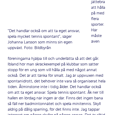
jättebra
att hålla
på med
flera
sporter.
Här
”Det handlar också om att ta eget ansvar,
måste
spela mycket tennis spontant”, säger
även
Johanna Larsson som minns sin egen
uppväxt. Foto: Bildbyrån
föreningarna hjälpa till och underlätta så att det går.
Ibland hör man skräckexempel på klubbar som sätter
stopp för en ung som vill hålla på med något annat
också. Det är att tänka för smalt. Jag är uppvuxen med
spontanidrott, det behöver inte vara så organiserat hela
tiden. Åtminstone inte i tidig ålder. Det handlar också
om att ta eget ansvar. Spela tennis spontant. Åk ner till
hallen en lördag när ingen är där. Finns det ingen bana
så fäll ner badmintonnätet och spela minitennis. Skyll
aldrig på dålig sparring, för det finns inte. Jag tappar