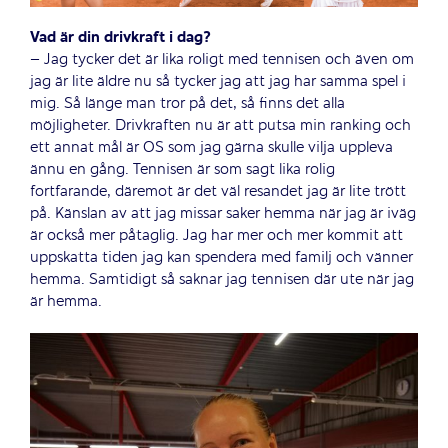
Vad är din drivkraft i dag?
– Jag tycker det är lika roligt med tennisen och även om
jag är lite äldre nu så tycker jag att jag har samma spel i
mig. Så länge man tror på det, så finns det alla
möjligheter. Drivkraften nu är att putsa min ranking och
ett annat mål är OS som jag gärna skulle vilja uppleva
ännu en gång. Tennisen är som sagt lika rolig
fortfarande, däremot är det väl resandet jag är lite trött
på. Känslan av att jag missar saker hemma när jag är iväg
är också mer påtaglig. Jag har mer och mer kommit att
uppskatta tiden jag kan spendera med familj och vänner
hemma. Samtidigt så saknar jag tennisen där ute när jag
är hemma.