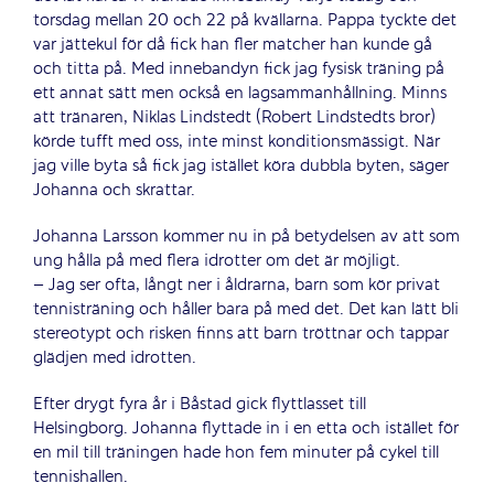
torsdag mellan 20 och 22 på kvällarna. Pappa tyckte det
var jättekul för då fick han fler matcher han kunde gå
och titta på. Med innebandyn fick jag fysisk träning på
ett annat sätt men också en lagsammanhållning. Minns
att tränaren, Niklas Lindstedt (Robert Lindstedts bror)
körde tufft med oss, inte minst konditionsmässigt. När
jag ville byta så fick jag istället köra dubbla byten, säger
Johanna och skrattar.
Johanna Larsson kommer nu in på betydelsen av att som
ung hålla på med flera idrotter om det är möjligt.
– Jag ser ofta, långt ner i åldrarna, barn som kör privat
tennisträning och håller bara på med det. Det kan lätt bli
stereotypt och risken finns att barn tröttnar och tappar
glädjen med idrotten.
Efter drygt fyra år i Båstad gick flyttlasset till
Helsingborg. Johanna flyttade in i en etta och istället för
en mil till träningen hade hon fem minuter på cykel till
tennishallen.