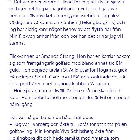
– Det var ingen större skillnad för mig att flytta själv till
en lägenhet för pappa jobbade mycket och jag var
hemma själv mycket under gymnasietiden. Jag blev
väldigt bra välkomnad i klubben (Helsingborgs TK) och
jag har aldrig känt något behov av att flytta härifrån.
Min flickvän är här ifrån och bor här, det är här jag vill
stanna.
Flickvännen är Amanda Sträng. Hon har en karriär bakom
sig som framgångsrik golfare med bland annat tre EM-
guld. Hon började tävla i St Arild utanför Höganäs, gick
på college i South Carolina i USA och avslutade de två
sista proffsåren i helsingborgsklubben Vasatorp.
– Hon spelar match i kväll förresten så jag ska gå och
kolla. Hon spelar fotboll mest för att det är kul och för att
hålla igång.
Det var på golfbanan de båda träffades.
– Jag var i Varberg och åkte till Borås för att titta på en
golftävling. Min kompis Viva Schlasberg åkte från
Helsingborg dit och hade samåkt med Amanda som