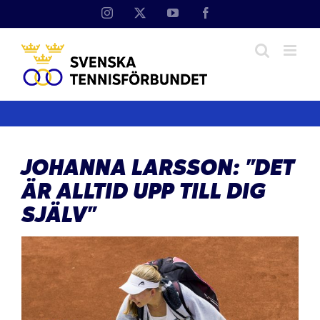
Fortsätt
Instagram
X
YouTube
Facebook
till
innehållet
JOHANNA LARSSON: ”DET
ÄR ALLTID UPP TILL DIG
SJÄLV”