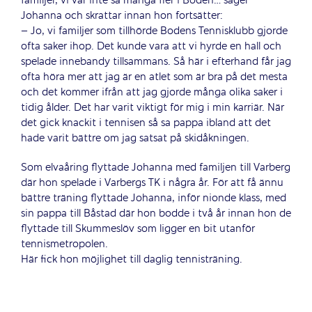
familjer, vi var inte så många fler i Boden… säger
Johanna och skrattar innan hon fortsätter:
– Jo, vi familjer som tillhörde Bodens Tennisklubb gjorde
ofta saker ihop. Det kunde vara att vi hyrde en hall och
spelade innebandy tillsammans. Så här i efterhand får jag
ofta höra mer att jag är en atlet som är bra på det mesta
och det kommer ifrån att jag gjorde många olika saker i
tidig ålder. Det har varit viktigt för mig i min karriär. När
det gick knackit i tennisen så sa pappa ibland att det
hade varit bättre om jag satsat på skidåkningen.
Som elvaåring flyttade Johanna med familjen till Varberg
där hon spelade i Varbergs TK i några år. För att få ännu
bättre träning flyttade Johanna, inför nionde klass, med
sin pappa till Båstad där hon bodde i två år innan hon de
flyttade till Skummeslöv som ligger en bit utanför
tennismetropolen.
Här fick hon möjlighet till daglig tennisträning.