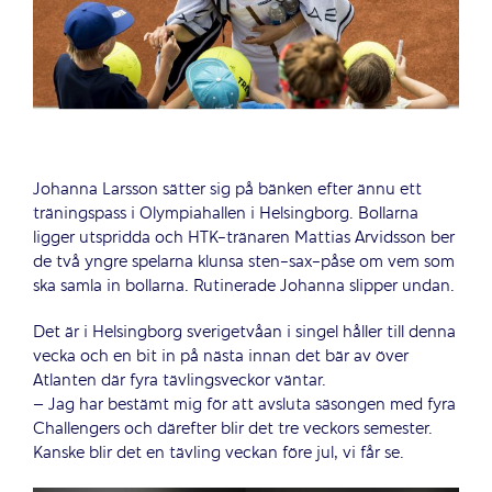
Johanna Larsson sätter sig på bänken efter ännu ett
träningspass i Olympiahallen i Helsingborg. Bollarna
ligger utspridda och HTK-tränaren Mattias Arvidsson ber
de två yngre spelarna klunsa sten-sax-påse om vem som
ska samla in bollarna. Rutinerade Johanna slipper undan.
Det är i Helsingborg sverigetvåan i singel håller till denna
vecka och en bit in på nästa innan det bär av över
Atlanten där fyra tävlingsveckor väntar.
– Jag har bestämt mig för att avsluta säsongen med fyra
Challengers och därefter blir det tre veckors semester.
Kanske blir det en tävling veckan före jul, vi får se.