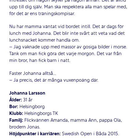
intresset om någon skyller på någon annan. Det är alltid
upp till dig själv. Man ska respektera alla man spelar med,
för det är ens träningskompisar.
Nu har mamma väntat vid bordet intill. Det är dags för
lunch med Johanna. Det blir inte svårt att veta vad det
lunchsnacket kommer handla om.
– Jag vaknade upp med massor av gosiga bilder i morse.
Tänk om man fick göra det varje morgon. Det var från
min bror, han fick barn i natt.
Faster Johanna alltså…
– Ja precis, det är många vuxenpoäng där.
Johanna Larsson
Ålder:
31 år
Bor:
Helsingborg
Klubb:
Helsingborgs TK
Familj:
Flickvännen Amanda, mamma Ann, pappa Ola,
brodern Jonas.
Höjdpunkter i karriären:
Swedish Open i Båda 2015.