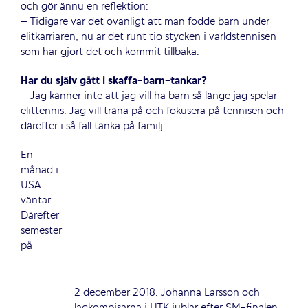
och gör ännu en reflektion:
– Tidigare var det ovanligt att man födde barn under
elitkarriären, nu är det runt tio stycken i världstennisen
som har gjort det och kommit tillbaka.
Har du själv gått i skaffa-barn-tankar?
– Jag känner inte att jag vill ha barn så länge jag spelar
elittennis. Jag vill träna på och fokusera på tennisen och
därefter i så fall tänka på familj.
En
månad i
USA
väntar.
Därefter
semester
på
2 december 2018. Johanna Larsson och
lagkompisarna i HTK jublar efter SM-finalen