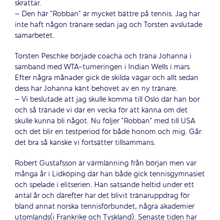
skrattar.
– Den här ”Robban” är mycket bättre på tennis. Jag har
inte haft någon tränare sedan jag och Torsten avslutade
samarbetet.
Torsten Peschke började coacha och träna Johanna i
samband med WTA-turneringen i Indian Wells i mars.
Efter några månader gick de skilda vägar och allt sedan
dess har Johanna känt behovet av en ny tränare.
– Vi beslutade att jag skulle komma till Oslo där han bor
och så tränade vi där en vecka för att känna om det
skulle kunna bli något. Nu följer ”Robban” med till USA
och det blir en testperiod för både honom och mig. Går
det bra så kanske vi fortsätter tillsammans.
Robert Gustafsson är värmlänning från början men var
många år i Lidköping där han både gick tennisgymnasiet
och spelade i elitserien. Han satsande heltid under ett
antal år och därefter har det blivit tränaruppdrag för
bland annat norska tennisförbundet, några akademier
utomlands(i Frankrike och Tyskland). Senaste tiden har