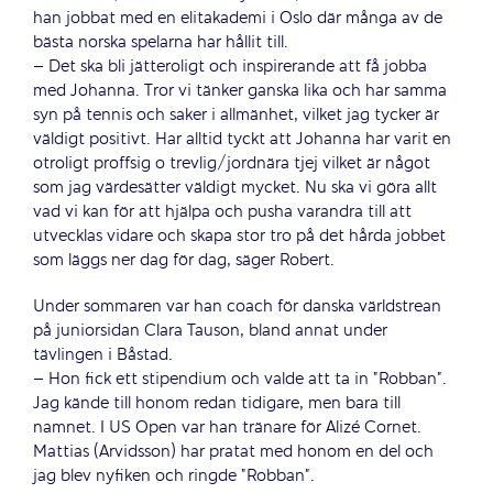
han jobbat med en elitakademi i Oslo där många av de
bästa norska spelarna har hållit till.
– Det ska bli jätteroligt och inspirerande att få jobba
med Johanna. Tror vi tänker ganska lika och har samma
syn på tennis och saker i allmänhet, vilket jag tycker är
väldigt positivt. Har alltid tyckt att Johanna har varit en
otroligt proffsig o trevlig/jordnära tjej vilket är något
som jag värdesätter väldigt mycket. Nu ska vi göra allt
vad vi kan för att hjälpa och pusha varandra till att
utvecklas vidare och skapa stor tro på det hårda jobbet
som läggs ner dag för dag, säger Robert.
Under sommaren var han coach för danska världstrean
på juniorsidan Clara Tauson, bland annat under
tävlingen i Båstad.
– Hon fick ett stipendium och valde att ta in ”Robban”.
Jag kände till honom redan tidigare, men bara till
namnet. I US Open var han tränare för Alizé Cornet.
Mattias (Arvidsson) har pratat med honom en del och
jag blev nyfiken och ringde ”Robban”.