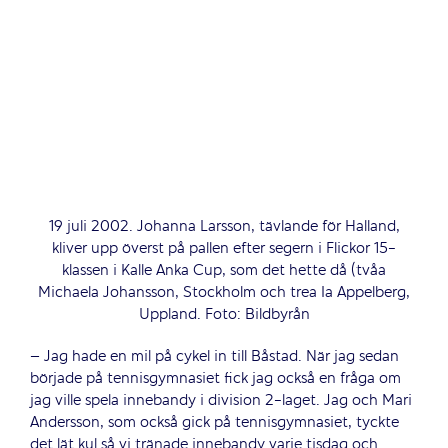
19 juli 2002. Johanna Larsson, tävlande för Halland,
kliver upp överst på pallen efter segern i Flickor 15-
klassen i Kalle Anka Cup, som det hette då (tvåa
Michaela Johansson, Stockholm och trea Ia Appelberg,
Uppland. Foto: Bildbyrån
– Jag hade en mil på cykel in till Båstad. När jag sedan
började på tennisgymnasiet fick jag också en fråga om
jag ville spela innebandy i division 2-laget. Jag och Mari
Andersson, som också gick på tennisgymnasiet, tyckte
det lät kul så vi tränade innebandy varje tisdag och