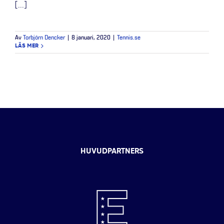
[...]
Av
Torbjörn Dencker
|
8 januari, 2020
|
Tennis.se
LÄS MER
HUVUDPARTNERS