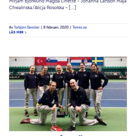
Mirjam Björklund Magda Linette - Johanna Larsson Maja
Chwalinska/Alicja Rosolska - [...]
Av
Torbjörn Dencker
|
8 februari, 2020
|
Tennis.se
LÄS MER