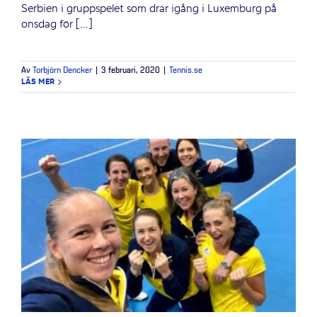
Serbien i gruppspelet som drar igång i Luxemburg på
onsdag för [...]
Av
Torbjörn Dencker
|
3 februari, 2020
|
Tennis.se
LÄS MER