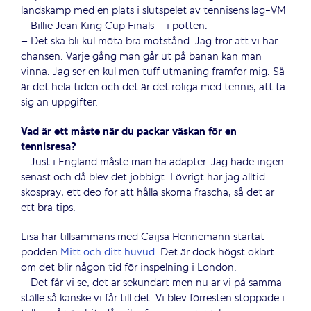
landskamp med en plats i slutspelet av tennisens lag-VM
– Billie Jean King Cup Finals – i potten.
– Det ska bli kul möta bra motstånd. Jag tror att vi har
chansen. Varje gång man går ut på banan kan man
vinna. Jag ser en kul men tuff utmaning framför mig. Så
är det hela tiden och det är det roliga med tennis, att ta
sig an uppgifter.
Vad är ett måste när du packar väskan för en
tennisresa?
– Just i England måste man ha adapter. Jag hade ingen
senast och då blev det jobbigt. I övrigt har jag alltid
skospray, ett deo för att hålla skorna fräscha, så det är
ett bra tips.
Lisa har tillsammans med Caijsa Hennemann startat
podden
Mitt och ditt huvud
. Det är dock högst oklart
om det blir någon tid för inspelning i London.
– Det får vi se, det är sekundärt men nu är vi på samma
ställe så kanske vi får till det. Vi blev förresten stoppade i