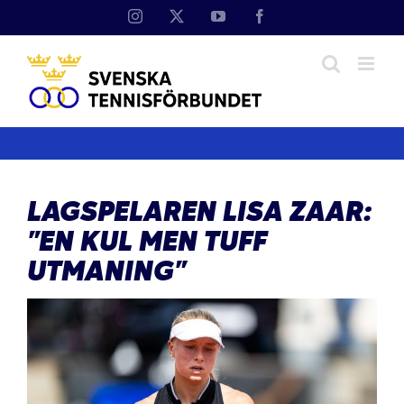
Fortsätt
Instagram
X
YouTube
Facebook
till
innehållet
LAGSPELAREN LISA ZAAR:
”EN KUL MEN TUFF
UTMANING”