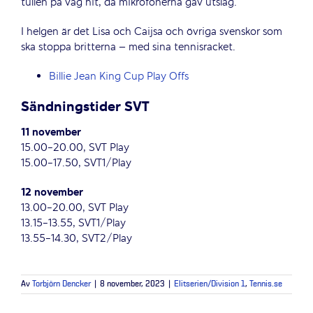
tullen på väg hit, då mikrofonerna gav utslag.
I helgen är det Lisa och Caijsa och övriga svenskor som
ska stoppa britterna – med sina tennisracket.
Billie Jean King Cup Play Offs
Sändningstider SVT
11 november
15.00-20.00, SVT Play
15.00-17.50, SVT1/Play
12 november
13.00-20.00, SVT Play
13.15-13.55, SVT1/Play
13.55-14.30, SVT2/Play
Av
Torbjörn Dencker
|
8 november, 2023
|
Elitserien/Division 1
,
Tennis.se