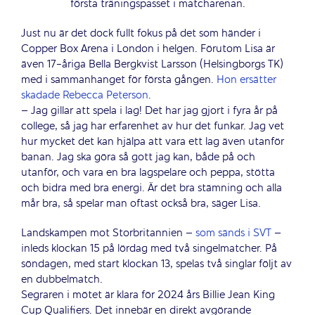
första träningspasset i matcharenan.
Just nu är det dock fullt fokus på det som händer i
Copper Box Arena i London i helgen. Förutom Lisa är
även 17-åriga Bella Bergkvist Larsson (Helsingborgs TK)
med i sammanhanget för första gången.
Hon ersätter
skadade Rebecca Peterson
.
– Jag gillar att spela i lag! Det har jag gjort i fyra år på
college, så jag har erfarenhet av hur det funkar. Jag vet
hur mycket det kan hjälpa att vara ett lag även utanför
banan. Jag ska göra så gott jag kan, både på och
utanför, och vara en bra lagspelare och peppa, stötta
och bidra med bra energi. Är det bra stämning och alla
mår bra, så spelar man oftast också bra, säger Lisa.
Landskampen mot Storbritannien –
som sänds i SVT
–
inleds klockan 15 på lördag med två singelmatcher. På
söndagen, med start klockan 13, spelas två singlar följt av
en dubbelmatch.
Segraren i mötet är klara för 2024 års Billie Jean King
Cup Qualifiers. Det innebär en direkt avgörande