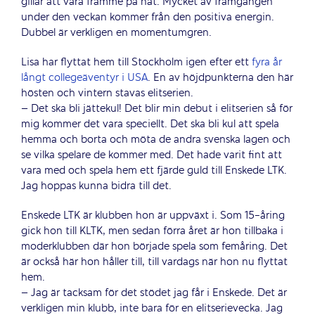
gillar att vara framme på nät. Mycket av framgången
under den veckan kommer från den positiva energin.
Dubbel är verkligen en momentumgren.
Lisa har flyttat hem till Stockholm igen efter ett
fyra år
långt collegeäventyr i USA
. En av höjdpunkterna den här
hösten och vintern stavas elitserien.
– Det ska bli jättekul! Det blir min debut i elitserien så för
mig kommer det vara speciellt. Det ska bli kul att spela
hemma och borta och möta de andra svenska lagen och
se vilka spelare de kommer med. Det hade varit fint att
vara med och spela hem ett fjärde guld till Enskede LTK.
Jag hoppas kunna bidra till det.
Enskede LTK är klubben hon är uppväxt i. Som 15-åring
gick hon till KLTK, men sedan förra året är hon tillbaka i
moderklubben där hon började spela som femåring. Det
är också här hon håller till, till vardags när hon nu flyttat
hem.
– Jag är tacksam för det stödet jag får i Enskede. Det är
verkligen min klubb, inte bara för en elitserievecka. Jag