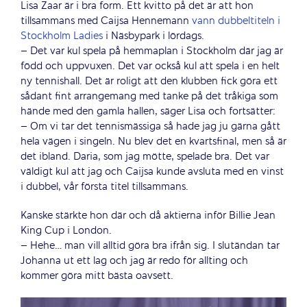
Lisa Zaar är i bra form. Ett kvitto på det är att hon
tillsammans med Caijsa Hennemann
vann dubbeltiteln i
Stockholm Ladies
i Näsbypark i lördags.
– Det var kul spela på hemmaplan i Stockholm där jag är
född och uppvuxen. Det var också kul att spela i en helt
ny tennishall. Det är roligt att den klubben fick göra ett
sådant fint arrangemang med tanke på det tråkiga som
hände med den gamla hallen, säger Lisa och fortsätter:
– Om vi tar det tennismässiga så hade jag ju gärna gått
hela vägen i singeln. Nu blev det en kvartsfinal, men så är
det ibland. Daria, som jag mötte, spelade bra. Det var
väldigt kul att jag och Caijsa kunde avsluta med en vinst
i dubbel, vår första titel tillsammans.
Kanske stärkte hon där och då aktierna inför Billie Jean
King Cup i London.
– Hehe… man vill alltid göra bra ifrån sig. I slutändan tar
Johanna ut ett lag och jag är redo för allting och
kommer göra mitt bästa oavsett.