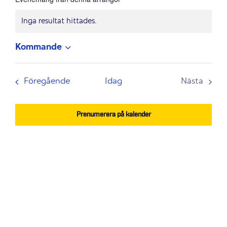
Inga resultat hittades.
Notis
Kommande
Välj
datum.
Evenemang
Föregående
Idag
Nästa
Evenem
Prenumerera på kalender