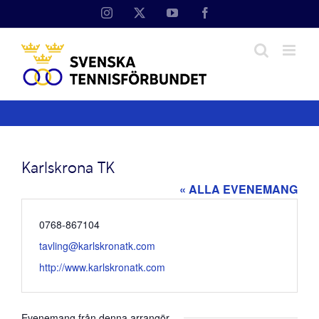
Fortsätt
Instagram
X
YouTube
Facebook
till
innehållet
Karlskrona TK
« ALLA EVENEMANG
Telefonnummer
0768-867104
Email
tavling@karlskronatk.com
Website
http://www.karlskronatk.com
Evenemang från denna arrangör