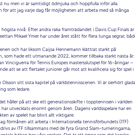
t nu men vi är samtidigt ödmjuka och hoppfulla inför alla
am för att jag varje dag får möjligheten att arbeta med så många
lra högsta nivå. Efter andra raka framträdandet i Davis Cup Finals är
ettan Mikael Ymer har under året stått för flera tunga segrar, båd
nen och har liksom Caijsa Hennemann klättrat starkt på
n, som hade ett utmanande 2022, kommer tillbaka starkt nästa år.
an Vinciguerra för Tennis Europes mastersslutspel för 16-åringar –
de att se att flertalet juniorer går mot att kvalificera sig för spel i
 ­Olsson sitt sista kapitel på världstennisscenen. Vi är oerhört glad
ling som ledare.
det håller på att ske ett generationsskifte i topp­tennisen i världen
en har utvecklats enormt genom åren. ­Dagens världsspelare har en
n av spelet har blivit allt ­viktigare.
ag förmånen att arbeta i Internationella tennisförbundets (ITF)
rivs av ITF tillsammans med de fyra Grand Slam-turneringarna,