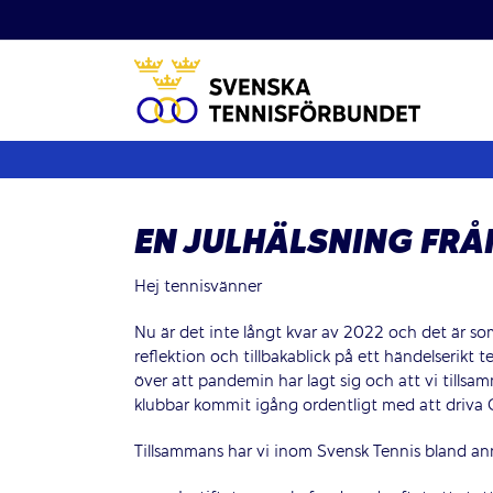
Fortsätt
till
innehållet
EN JULHÄLSNING FR
Hej tennisvänner
Nu är det inte långt kvar av 2022 och det är som 
reflektion och tillbakablick på ett händelserikt t
över att pandemin har lagt sig och att vi tills
klubbar kommit igång ­ordentligt med att dri
Tillsammans har vi inom Svensk Tennis bland an