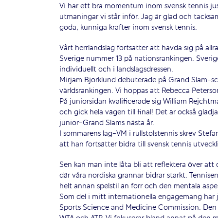
Vi har ett bra momentum inom svensk tennis jus
utmaningar vi står inför. Jag är glad och tacks
goda, kunniga krafter inom svensk tennis.
Vårt herrlandslag fortsätter att hävda sig på ­al
Sverige nummer 13 på nations­rankingen. Sverige
individuellt och i landslagsdressen.
Mirjam Björklund debuterade på Grand Slam-sce
världsrankingen. Vi hoppas att Rebecca Peterso
På juniorsidan kvalificerade sig William Rejchtm
och gick hela vägen till final! Det är också glädjan
junior-Grand Slams nästa år.
I sommarens lag-VM i rullstolstennis skrev Stefan
att han fortsätter bidra till svensk ­tennis utveck
Sen kan man inte låta bli att reflektera över att 
där våra nordiska grannar bidrar starkt. Tennis
helt annan spelstil än förr och den mentala aspekte
Som del i mitt internationella engagemang har j
Sports Science and Medicine Commission. Den d