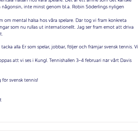
entala hälsan hos våra spelare. Det är ett ämne som det kanske
 än någonsin, inte minst genom bl.a. Robin Söderlings nyligen
om mental hälsa hos våra spelare. Där tog vi fram konkreta
ar som nu rullas ut internationellt. Jag ser fram emot att driva
t.
n ­tacka alla Er som spelar, jobbar, följer och främjar svensk tennis. V
as att vi ses i Kungl. Tennishallen 3-4 februari när vårt Davis
för svensk tennis!
t