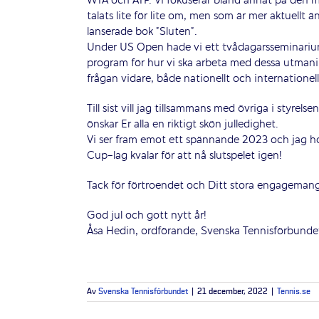
WTA och ATP. Vi fokuserar bland annat på den m
talats lite för lite om, men som är mer aktuellt
lanserade bok ”Sluten”.
Under US Open hade vi ett tvådagarsseminarium 
program för hur vi ska arbeta med dessa utmaning
frågan vidare, både nationellt och internationell
Till sist vill jag tillsammans med övriga i styrelse
önskar Er alla en riktigt skön julledighet.
Vi ser fram emot ett spännande 2023 och jag hopp
Cup-lag kvalar för att nå slutspelet igen!
Tack för förtroendet och Ditt stora engagemang 
God jul och gott nytt år!
Åsa Hedin, ordförande, Svenska Tennisförbunde
Av
Svenska Tennisförbundet
|
21 december, 2022
|
Tennis.se