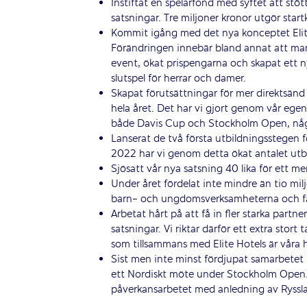
Instiftat en spelarfond med syftet att stött
satsningar. Tre miljoner kronor utgör start
Kommit igång med det nya konceptet Elit
Förändringen innebär bland annat att man
event, ökat prispengarna och skapat ett
slutspel för herrar och damer.
Skapat förutsättningar för mer direktsänd ­
hela året. Det har vi gjort genom vår egen
både Davis Cup och Stockholm Open, någo
Lanserat de två första utbildningsstegen f
2022 har vi genom detta ökat ­antalet ut
Sjösatt vår nya satsning 40 lika för ett mer
Under året fördelat inte mindre än tio miljo
barn- och ungdomsverksamheterna och få 
Arbetat hårt på att få in fler starka part
satsningar. Vi riktar därför ett extra stor
som tillsammans med Elite Hotels är våra
Sist men inte minst fördjupat samarbetet 
ett Nordiskt möte under Stockholm Open. Vi
påverkansarbetet med anledning av Ryssla