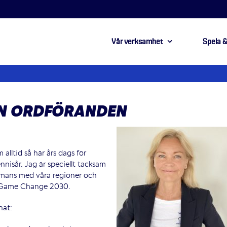
Vår verksamhet
Spela &
ÅN ORDFÖRANDEN
alltid så här års dags för
ennisår. Jag är speciellt tacksam
ammans med våra regioner och
va Game Change 2030.
nat: