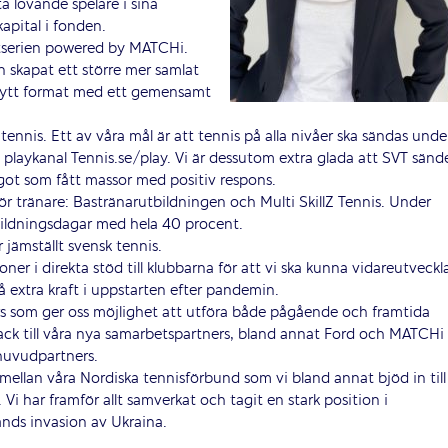
a ­lovande spelare i sina
kapital i fonden.
­serien powered by MATCHi.
 skapat ett större mer samlat
 nytt format med ett gemensamt
tennis. Ett av våra mål är att tennis på alla nivåer ska sändas unde
 playkanal Tennis.se/play. Vi är dess­utom extra glada att SVT sänd
t som fått massor med positiv respons.
ör tränare: Bastränarutbildningen och Multi SkillZ Tennis. Under
bildningsdagar med hela 40 procent.
 jämställt svensk tennis.
ner i direkta stöd till klubbarna för att vi ska ­kunna vidareutveckl
extra kraft i uppstarten efter pandemin.
ners som ger oss möjlighet att utföra både pågående och framtida
t tack till våra nya samarbetspartners, bland annat Ford och MATCHi
 huvudpartners.
mellan våra Nordiska tennisförbund som vi bland annat bjöd in till
 har framför allt samverkat och tagit en stark position i
nds invasion av Ukraina.