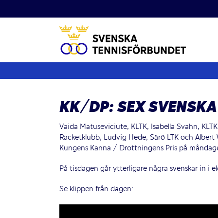
Fortsätt
till
innehållet
KK/DP: SEX SVENSKA
Vaida Matuseviciute, KLTK, Isabella Svahn, KLTK,
Racketklubb, Ludvig Hede, Särö LTK och Albert Wi
Kungens Kanna / Drottningens Pris på måndag
På tisdagen går ytterligare några svenskar in i 
Se klippen från dagen: