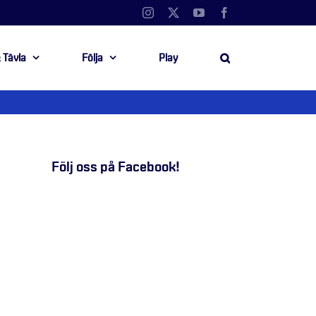
Instagram
X
YouTube
Facebook
 Tävla
Följa
Play
Följ oss på Facebook!