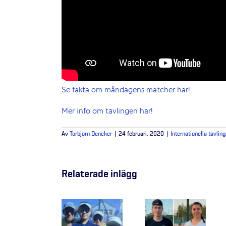
Se fakta om måndagens matcher här!
Mer info om tävlingen här!
Av
Torbjörn Dencker
|
24 februari, 2020
|
Internationella tävling
Relaterade inlägg