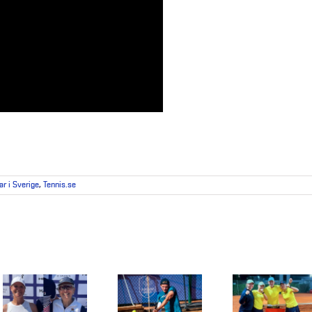
ar i Sverige
,
Tennis.se