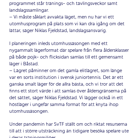
programmet står tränings- och tävlingsveckor samt
landslagssamlingar.
– Vi måste såklart avvakta läget, men nu har vi ett
utomhusprogram på plats som vi kan dra igång om det
lättar, säger Niklas Fjeldstad, landslagsansvarig.
I planeringen inleds utomhussäsongen med ett
nygammalt lägerformat där spelare från flera åldersklasser
på både pojk- och flicksidan samlas till ett gemensamt
läger i Båstad.
– Lägret påminner om det gamla elitlägret, som länge
var en sorts institution i svensk juniortennis. Det är ett
ganska smalt läger för de allra bästa, och vi tror att det
finns ett stort värde i att samlas över åldersgränserna på
det sättet, säger Niklas Fjeldstad. Vi lägger också in ett
höstläger i ungefär samma format för att knyta ihop
utomhussäsongen.
Under pandemin har SvTF ställt om och riktat resurserna
till att i större utsträckning än tidigare besöka spelare ute
i deras träningsmiljöer.