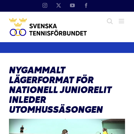
Fortsätt
Instagram
X
YouTube
Facebook
till
innehållet
NYGAMMALT
LÄGERFORMAT FÖR
NATIONELL JUNIORELIT
INLEDER
UTOMHUSSÄSONGEN