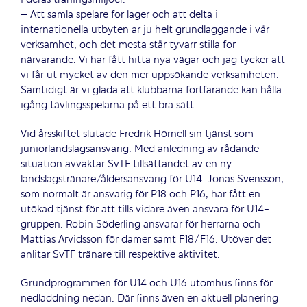
– Att samla spelare för läger och att delta i
internationella utbyten är ju helt grundläggande i vår
verksamhet, och det mesta står tyvärr stilla för
närvarande. Vi har fått hitta nya vägar och jag tycker att
vi får ut mycket av den mer uppsökande verksamheten.
Samtidigt är vi glada att klubbarna fortfarande kan hålla
igång tävlingsspelarna på ett bra sätt.
Vid årsskiftet slutade Fredrik Hörnell sin tjänst som
juniorlandslagsansvarig. Med anledning av rådande
situation avvaktar SvTF tillsättandet av en ny
landslagstränare/åldersansvarig för U14. Jonas Svensson,
som normalt är ansvarig för P18 och P16, har fått en
utökad tjänst för att tills vidare även ansvara för U14-
gruppen. Robin Söderling ansvarar för herrarna och
Mattias Arvidsson för damer samt F18/F16. Utöver det
anlitar SvTF tränare till respektive aktivitet.
Grundprogrammen för U14 och U16 utomhus finns för
nedladdning nedan. Där finns även en aktuell planering