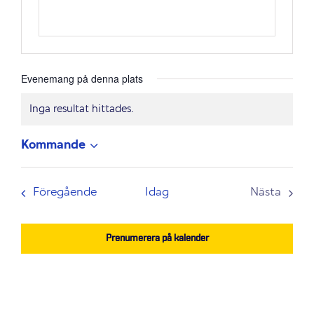
Evenemang på denna plats
Inga resultat hittades.
Notis
Kommande
Välj
datum.
Evenemang
Föregående
Idag
Nästa
Evenem
Prenumerera på kalender