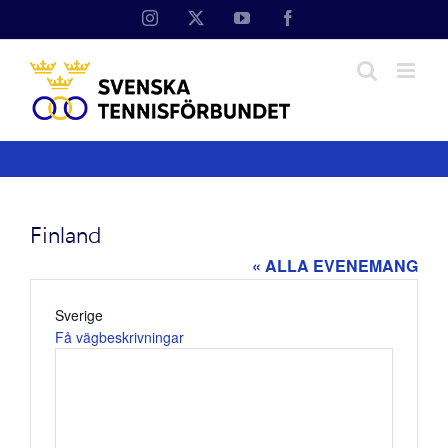
Fortsätt
Instagram
X
YouTube
Facebook
till
innehållet
Finland
« ALLA EVENEMANG
Adress
Sverige
Få vägbeskrivningar