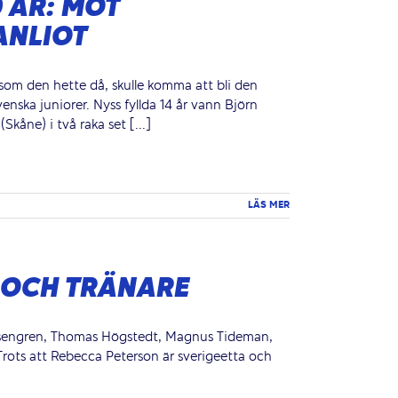
 ÅR: MÖT
ANLIOT
 som den hette då, skulle komma att bli den
ska juniorer. Nyss fyllda 14 år vann Björn
åne) i två raka set [...]
LÄS MER
A OCH TRÄNARE
Rosengren, Thomas Högstedt, Magnus Tideman,
Trots att Rebecca Peterson är sverigeetta och