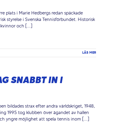
örre plats i Marie Hedbergs redan späckade
sk styrelse i Svenska Tennisförbundet. Historisk
kvinnor och [...]
LÄS MER
G SNABBT IN I
n bildades strax efter andra världskriget, 1948,
ring 1995 tog klubben över ägandet av hallen
h yngre möjlighet att spela tennis inom [...]