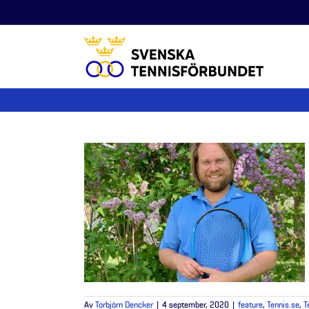
Fortsätt
till
innehållet
Av
Torbjörn Dencker
|
4 september, 2020
|
feature
,
Tennis.se
,
T