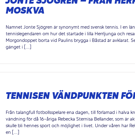
JONTE SJÖGREN – FRÅN HER
MOSKVA
Namnet Jonte Sjögren är synonymt med svensk tennis. I en län
tennislegendaren om hur det startade i lilla Herrljunga och r
Morgondoppet borta vid Paulins brygga i Båstad är avklarat. 
gänget i [...]
TENNISEN VÄNDPUNKTEN FÖ
Från talangfull fotbollsspelare ena dagen, till förlamad i halva 
vändning för då 16-åriga Rebecka Sternisa Bellander, som är aktu
skulle bli hennes sport och möjlighet i livet. Under våren har 
en [...]