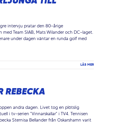
RLJUNGA TILL
gre intervju pratar den 80-årige
esan med Team SIAB, Mats Wilander och DC-laget.
Senare under dagen väntar en runda golf med
LÄS MER
R REBECKA
kroppen andra dagen. Livet tog en plötslig
ell i tv-serien "Vinnarskallar" i TV4. Tennisen
Rebecka Sternisa Bellander från Oskarshamn varit