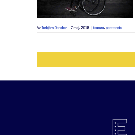
Av
Torbjörn Dencker
|
7 maj, 2019
|
feature
,
paratennis