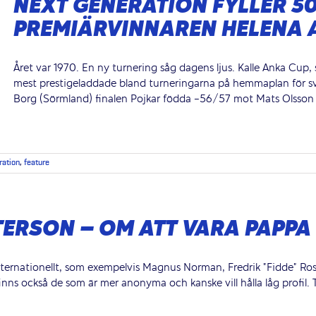
NEXT GENERATION FYLLER 50
PREMIÄRVINNAREN HELENA 
Året var 1970. En ny turnering såg dagens ljus. Kalle Anka Cup,
mest prestigeladdade bland turneringarna på hemmaplan för sven
Borg (Sörmland) finalen Pojkar födda -56/57 mot Mats Olsson (Sk
ration
,
feature
TERSON – OM ATT VARA PAPP
internationellt, som exempelvis Magnus Norman, Fredrik ”Fidde” 
nns också de som är mer anonyma och kanske vill hålla låg profil. 