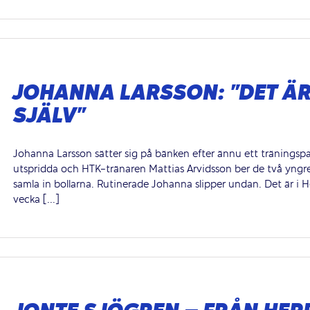
JOHANNA LARSSON: ”DET ÄR 
SJÄLV”
Johanna Larsson sätter sig på bänken efter ännu ett träningspas
utspridda och HTK-tränaren Mattias Arvidsson ber de två yngr
samla in bollarna. Rutinerade Johanna slipper undan. Det är i He
vecka [...]