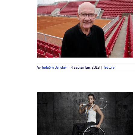
Av
Torbjörn Dencker
|
4 september, 2019
|
feature