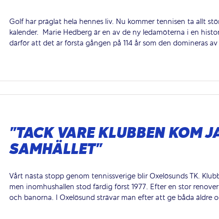
Golf har präglat hela hennes liv. Nu kommer tennisen ta allt st
kalender. Marie Hedberg är en av de ny ledamöterna i en histori
därför att det är första gången på 114 år som den domineras av 
”TACK VARE KLUBBEN KOM JA
SAMHÄLLET”
Vårt nästa stopp genom tennissverige blir Oxelösunds TK. Klubbe
men inomhushallen stod färdig först 1977. Efter en stor renove
och banorna. I Oxelösund strävar man efter att ge båda äldre oc