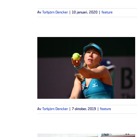
Av
Torbjörn Dencker
|
10 januari, 2020
|
feature
Av
Torbjörn Dencker
|
7 oktober, 2019
|
feature