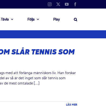
Instagram
X
YouTube
Facebook
 Tävla
Följa
Play
SOM SLÅR TENNIS SOM
gs med att förlänga människors liv. Han forskar
del av så är det inget som slår tennis som
av de mest omtalade [...]
LÄS MER