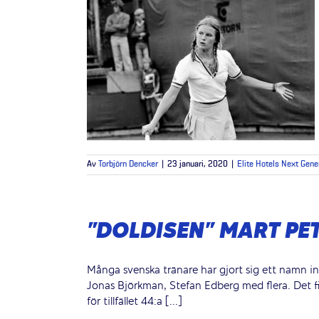
Av
Torbjörn Dencker
|
23 januari, 2020
|
Elite Hotels Next Gene
”DOLDISEN” MART PE
Många svenska tränare har gjort sig ett namn 
Jonas Björkman, Stefan Edberg med flera. Det fi
för tillfället 44:a [...]