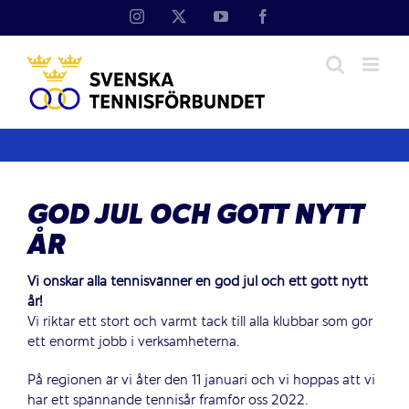
Fortsätt
Instagram
X
YouTube
Facebook
till
innehållet
GOD JUL OCH GOTT NYTT
ÅR
Vi önskar alla tennisvänner en god jul och ett gott nytt
år!
Vi riktar ett stort och varmt tack till alla klubbar som gör
ett enormt jobb i verksamheterna.
På regionen är vi åter den 11 januari och vi hoppas att vi
har ett spännande tennisår framför oss 2022.