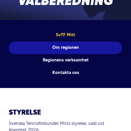
VALBEREDNING
SvTF Mitt
Om regionen
Regionens verksamhet
Kontakta oss
STYRELSE
Svenska Tennisförbundet Mitts styrelse, vald vid
årsmötet 2026: