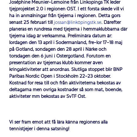
Joséphine Meunier-Lemoine från Linköpings TK leder
tjejprojektet 2.0 i regionen ÖST. I ett första skede vill vi
ha in anmälningar från tjejerna i regionen. Detta görs
senast 25 februari till
jossan@linköpingstk.se
. Därefter
planeras en rundresa med tjejerna i hemmaklubbarna där
tjejerna idag är verksamma. Preliminära datum är:
lördagen den 13 april i Södermanland, fre-lör 17-18 maj
på Gotland, söndagen den 28 april i Närke och
torsdagen den 6 juni i Östergötland. Förutom en
presentation av tjejernas klubb kommer även
kringaktiviteter att anordnas. Slutliga stoppet blir BNP
Paribas Nordic Open i Stockholm 22-23 oktober.
Kostnad för resa till och från aktiviteterna bekostas av
deltagarna men övriga kostnader så som mat, boende,
aktiviteter mm bekostas av SvTF Öst.
Vi ser fram emot att få lära känna regionens alla
tennistjejer i denna satsning!