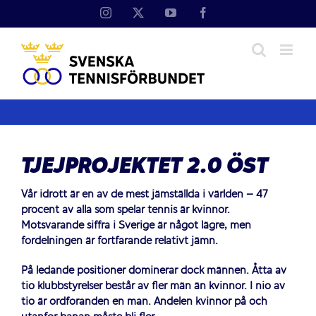
Fortsätt
Instagram
X
YouTube
Facebook
till
innehållet
TJEJPROJEKTET 2.0 ÖST
Vår idrott är en av de mest jämställda i världen – 47
procent av alla som spelar tennis är kvinnor.
Motsvarande siffra i Sverige är något lägre, men
fördelningen är fortfarande relativt jämn.
På ledande positioner dominerar dock männen. Åtta av
tio klubbstyrelser består av fler män än kvinnor. I nio av
tio är ordföranden en man. Andelen kvinnor på och