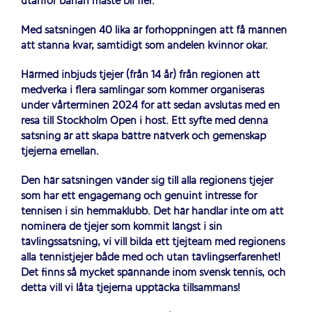
utanför banan måste bli fler.
Med satsningen 40 lika är förhoppningen att få männen
att stanna kvar, samtidigt som andelen kvinnor ökar.
Härmed inbjuds tjejer (från 14 år) från regionen att
medverka i flera samlingar som kommer organiseras
under vårterminen 2024 för att sedan avslutas med en
resa till Stockholm Open i höst. Ett syfte med denna
satsning är att skapa bättre nätverk och gemenskap
tjejerna emellan.
Den här satsningen vänder sig till alla regionens tjejer
som har ett engagemang och genuint intresse för
tennisen i sin hemmaklubb. Det här handlar inte om att
nominera de tjejer som kommit längst i sin
tävlingssatsning, vi vill bilda ett tjejteam med regionens
alla tennistjejer både med och utan tävlingserfarenhet!
Det finns så mycket spännande inom svensk tennis, och
detta vill vi låta tjejerna upptäcka tillsammans!