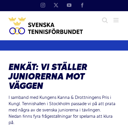
Fortsätt
Instagram
X
YouTube
Facebook
till
innehållet
ENKÄT: VI STÄLLER
JUNIORERNA MOT
VÄGGEN
I samband med Kungens Kanna & Drottningens Pris i
Kungl. Tennishallen i Stockholm passade vi på att prata
med några av de svenska juniorerna i tävlingen.
Nedan finns fyra frågeställningar för spelarna att klura
på.