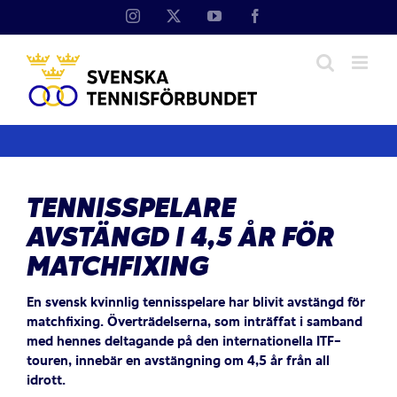
Fortsätt
Instagram
X
YouTube
Facebook
till
innehållet
TENNISSPELARE
AVSTÄNGD I 4,5 ÅR FÖR
MATCHFIXING
En svensk kvinnlig tennisspelare har blivit avstängd för
matchfixing. Överträdelserna, som inträffat i samband
med hennes deltagande på den internationella ITF-
touren, innebär en avstängning om 4,5 år från all
idrott.