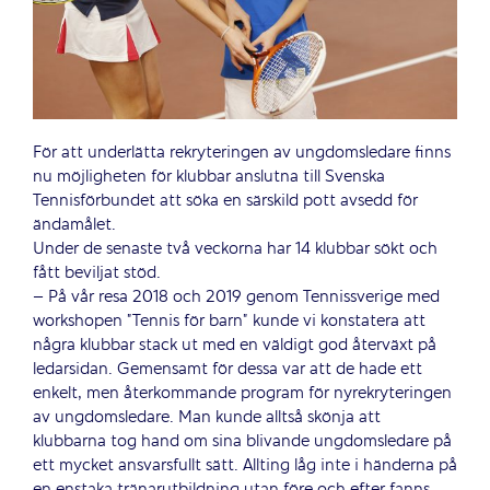
För att underlätta rekryteringen av ungdomsledare finns
nu möjligheten för klubbar anslutna till Svenska
Tennisförbundet att söka en särskild pott avsedd för
ändamålet.
Under de senaste två veckorna har 14 klubbar sökt och
fått beviljat stöd.
– På vår resa 2018 och 2019 genom Tennissverige med
workshopen ”Tennis för barn” kunde vi konstatera att
några klubbar stack ut med en väldigt god återväxt på
ledarsidan. Gemensamt för dessa var att de hade ett
enkelt, men återkommande program för nyrekryteringen
av ungdomsledare. Man kunde alltså skönja att
klubbarna tog hand om sina blivande ungdomsledare på
ett mycket ansvarsfullt sätt. Allting låg inte i händerna på
en enstaka tränarutbildning utan före och efter fanns