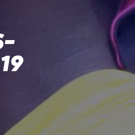
S-
19