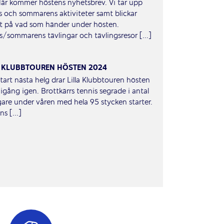
Här kommer höstens nyhetsbrev. Vi tar upp
s och sommarens aktiviteter samt blickar
t på vad som händer under hösten.
s/sommarens tävlingar och tävlingsresor [...]
A KLUBBTOUREN HÖSTEN 2024
tart nästa helg drar Lilla Klubbtouren hösten
igång igen. Brottkärrs tennis segrade i antal
gare under våren med hela 95 stycken starter.
s [...]