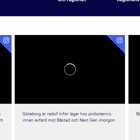
a
Göteborg är redo!! Inför läger hos pixbotennis
B
ch
innan avfärd mot Båstad och Next Gen imorgon