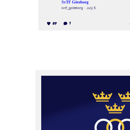
SvTF Göteborg
svtf_goteborg
July 5
89
1