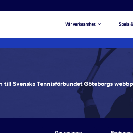
Vår verksamhet
Spela &
 till Svenska Tennisförbundet Göteborgs webbpl
Om regionen
Regionens