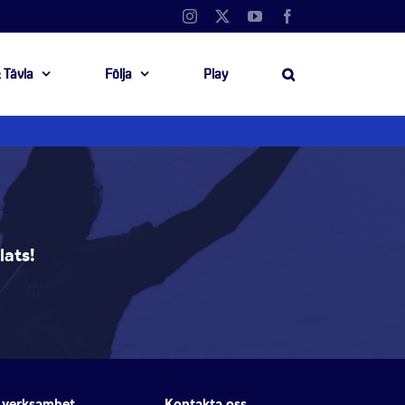
Instagram
X
YouTube
Facebook
 Tävla
Följa
Play
ats!
 verksamhet
Kontakta oss