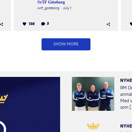
SvTF Göteborg
svtf_goteborg
July 1
138
5
SHOW MORE
NYHE
RM De
anmäl
Med v
som [.
NYHE