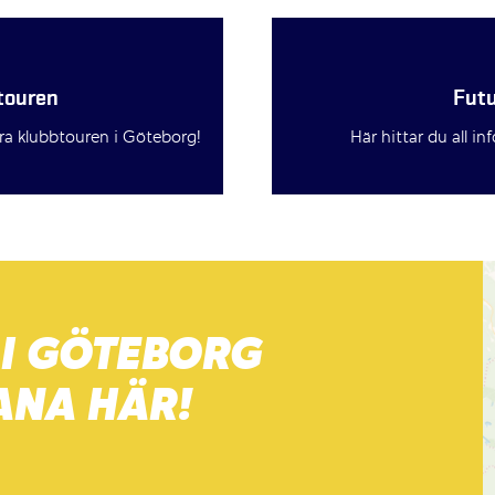
btouren
Futu
ora klubbtouren i Göteborg!
Här hittar du all i
 I GÖTEBORG
BANA HÄR!