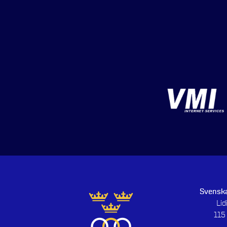
Svenska
Li
115