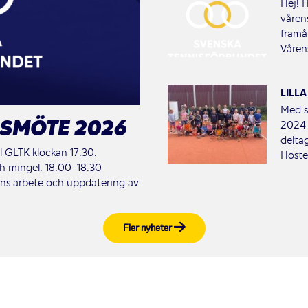
Hej! 
våren
framå
Våren
LILL
Med s
RSMÖTE 2026
2024 
delta
l GLTK klockan 17.30.
Hösten
h mingel. 18.00-18.30
ns arbete och uppdatering av
Fler nyheter