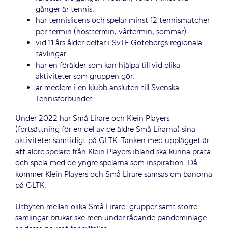
gånger är tennis.
har tennislicens och spelar minst 12 tennismatcher
per termin (hösttermin, vårtermin, sommar).
vid 11 års ålder deltar i SvTF Göteborgs regionala
tävlingar.
har en förälder som kan hjälpa till vid olika
aktiviteter som gruppen gör.
är medlem i en klubb ansluten till Svenska
Tennisförbundet.
Under 2022 har Små Lirare och Klein Players
(fortsättning för en del av de äldre Små Lirarna) sina
aktiviteter samtidigt på GLTK. Tanken med upplägget är
att äldre spelare från Klein Players ibland ska kunna prata
och spela med de yngre spelarna som inspiration. Då
kommer Klein Players och Små Lirare samsas om banorna
på GLTK.
Utbyten mellan olika Små Lirare-grupper samt större
samlingar brukar ske men under rådande pandeminläge