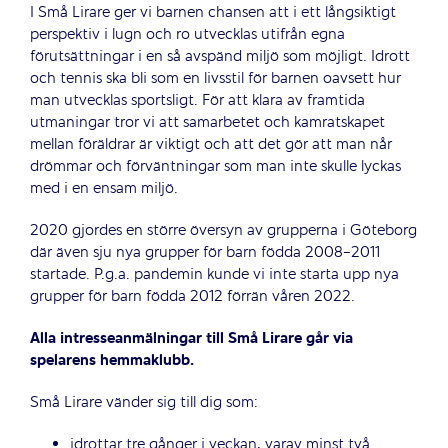
I Små Lirare ger vi barnen chansen att i ett långsiktigt
perspektiv i lugn och ro utvecklas utifrån egna
förutsättningar i en så avspänd miljö som möjligt. Idrott
och tennis ska bli som en livsstil för barnen oavsett hur
man utvecklas sportsligt. För att klara av framtida
utmaningar tror vi att samarbetet och kamratskapet
mellan föräldrar är viktigt och att det gör att man når
drömmar och förväntningar som man inte skulle lyckas
med i en ensam miljö.
2020 gjordes en större översyn av grupperna i Göteborg
där även sju nya grupper för barn födda 2008-2011
startade. P.g.a. pandemin kunde vi inte starta upp nya
grupper för barn födda 2012 förrän våren 2022.
Alla intresseanmälningar till Små Lirare går via
spelarens hemmaklubb.
Små Lirare vänder sig till dig som:
idrottar tre gånger i veckan, varav minst två