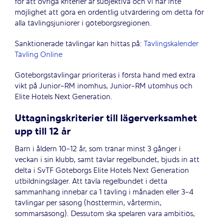
för att övriga kriterier är subjektiva och vi har inte
möjlighet att göra en ordentlig utvärdering om detta för
alla tävlingsjuniorer i göteborgsregionen.
Sanktionerade tävlingar kan hittas på:
Tävlingskalender
Tävling Online
Göteborgstävlingar prioriteras i första hand med extra
vikt på Junior-RM inomhus, Junior-RM utomhus och
Elite Hotels Next Generation.
Uttagningskriterier till lägerverksamhet
upp till 12 år
Barn i åldern 10-12 år, som tränar minst 3 gånger i
veckan i sin klubb, samt tävlar regelbundet, bjuds in att
delta i SvTF Göteborgs Elite Hotels Next Generation
utbildningsläger. Att tävla regelbundet i detta
sammanhang innebär ca 1 tävling i månaden eller 3-4
tävlingar per säsong (hösttermin, vårtermin,
sommarsäsong). Dessutom ska spelaren vara ambitiös,