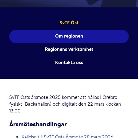
SvTF Öst
Om regionen
Regionens verksamhet
Kontakta oss
SvTF Östs årsmöte 2025 kommer att hållas i Örebro
fysiskt (Backahallen) och digitalt den 22 mars klockan
13:00
Årsmöteshandlingar
Kallelse till SvTF Östs Årsmöte 28 mars 2026