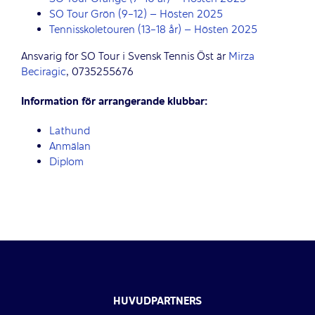
SO Tour Grön (9-12) – Hösten 2025
Tennisskoletouren (13-18 år) – Hösten 2025
Ansvarig för SO Tour i Svensk Tennis Öst är
Mirza
Beciragic
, 0735255676
Information för arrangerande klubbar:
Lathund
Anmälan
Diplom
HUVUDPARTNERS