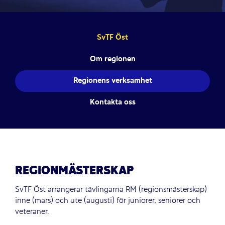
SvTF Öst
Om regionen
Regionens verksamhet
Kontakta oss
REGIONMÄSTERSKAP
SvTF Öst arrangerar tävlingarna RM (regionsmästerskap)
inne (mars) och ute (augusti) för juniorer, seniorer och
veteraner.