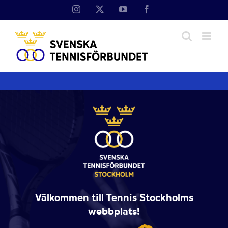
Fortsätt
Instagram
X
YouTube
Facebook
till
innehållet
Välkommen till Tennis Stockholms
webbplats!