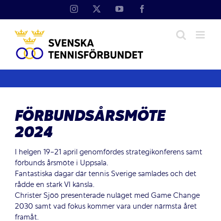
Fortsätt
Instagram
X
YouTube
Facebook
till
innehållet
FÖRBUNDSÅRSMÖTE
2024
I helgen 19-21 april genomfördes strategikonferens samt
förbunds årsmöte i Uppsala.
Fantastiska dagar där tennis Sverige samlades och det
rådde en stark VI känsla.
Christer Sjöö presenterade nuläget med Game Change
2030 samt vad fokus kommer vara under närmsta året
framåt.