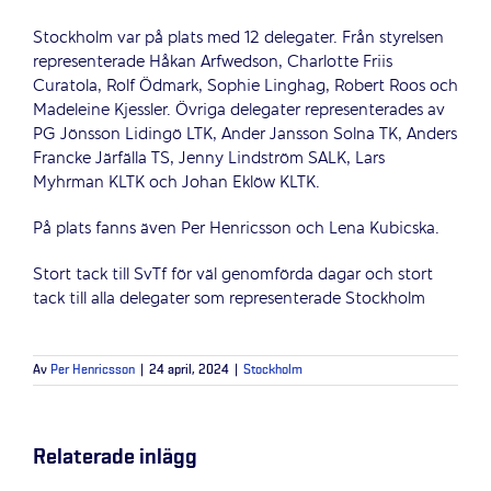
Stockholm var på plats med 12 delegater. Från styrelsen
representerade Håkan Arfwedson, Charlotte Friis
Curatola, Rolf Ödmark, Sophie Linghag, Robert Roos och
Madeleine Kjessler. Övriga delegater representerades av
PG Jönsson Lidingö LTK, Ander Jansson Solna TK, Anders
Francke Järfälla TS, Jenny Lindström SALK, Lars
Myhrman KLTK och Johan Eklöw KLTK.
På plats fanns även Per Henricsson och Lena Kubicska.
Stort tack till SvTf för väl genomförda dagar och stort
tack till alla delegater som representerade Stockholm
Av
Per Henricsson
|
24 april, 2024
|
Stockholm
Relaterade inlägg