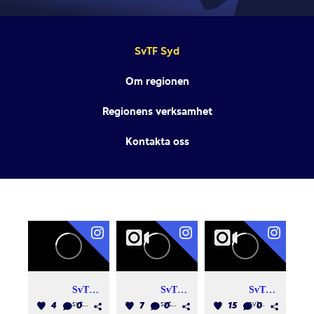
SvTF Syd
Om regionen
Regionens verksamhet
Kontakta oss
SvTF Syd
SvTF Syd
SvTF Syd
svtf_syd
svtf_syd
svtf_syd
4
0
7
0
15
0