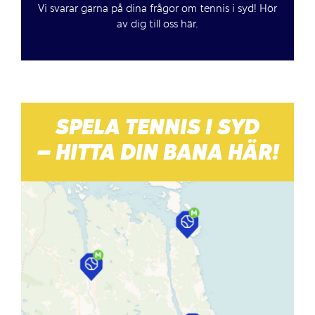
Vi svarar gärna på dina frågor om tennis i syd! Hör
av dig till oss här.
SPELA TENNIS I SYD
– HITTA DIN BANA HÄR!