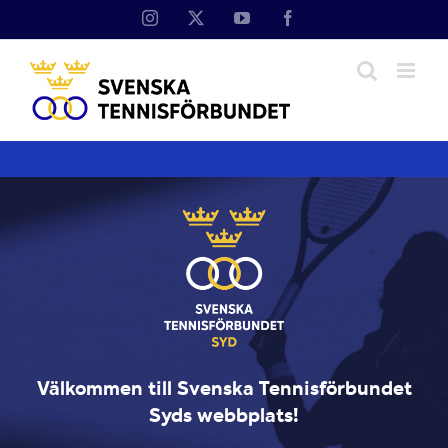
Fortsätt
Instagram
X
YouTube
Facebook
till
innehållet
Välkommen till Svenska Tennisförbundet
Syds webbplats!