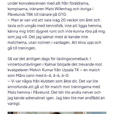
under konvalescensen med allt från föräldrarna,
kompisarna, tränaren Mats Willenhag och övriga i
Påvelunds TBK till tränare på GTG.
– Man är van vid att vara iväg 20 veckor om året och
tävla och umgås med tennisfolk, inte att ligga hemma,
känna mig trött dygnet runt och inte kunna röra på mig
som jag vill. Det jag saknat mest är kanske inte
matcherna, utan rutinen i vardagen. Att kliva upp och
gå till träningen.
Så var det äntligen dags för tävlingscomeback. I
vintertourtävlingen i Kalmar började det trevande mot
kvalspelaren Melvin Kumar från Upsala TK – en match
som Måns vann med 6-4, 4-6, 6-0.
– Vi var några från klubben som åkte dit. Det var lite
annorlunda att gå ut för match mot träningarna med
Mats hemma i Påvelund. Det blir lite andra nerver och
jag kände adrenalinet igen. Jag blev lite mer andfådd än
vanligt.