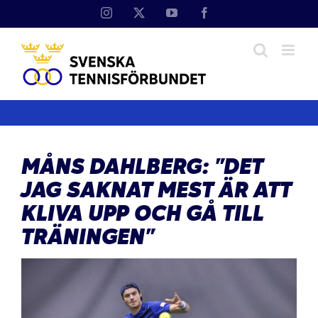
Fortsätt
Instagram
X
YouTube
Facebook
till
innehållet
MÅNS DAHLBERG: ”DET
JAG SAKNAT MEST ÄR ATT
KLIVA UPP OCH GÅ TILL
TRÄNINGEN”