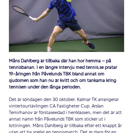
Måns Dahlberg är tillbaka där han hör hemma – på
tennisbanan. I en längre intervju med tennis.se pratar
19-åringen från Påvelunds TBK bland annat om
sjudomen som han nu är kvitt och om tankarna kring
tennisen under den långa perioden.
Det är söndagen den 30 oktober. Kalmar TK arrangerar
vintertourtävlingen CA Fastigheter Cup. Arslan
Temirhanov är förstaseedad i herrklassen, men det är att
annat namn från Påvelunds TBK som sticker ut i
lottningen. Måns Dahlberg är tillbaka efter ett knappt år
utan att ha spelat en tennismatch. Det är dags för en