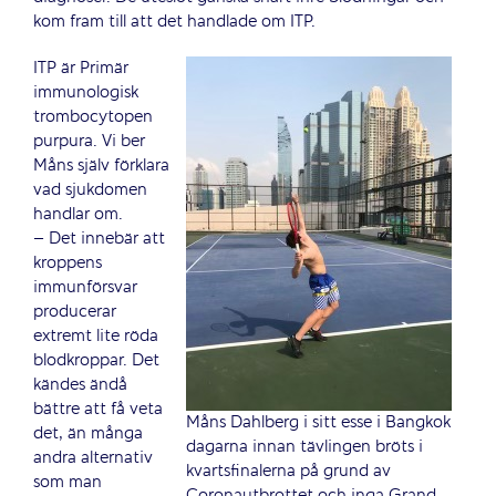
kom fram till att det handlade om ITP.
ITP är Primär
immunologisk
trombocytopen
purpura. Vi ber
Måns själv förklara
vad sjukdomen
handlar om.
– Det innebär att
kroppens
immunförsvar
producerar
extremt lite röda
blodkroppar. Det
kändes ändå
bättre att få veta
Måns Dahlberg i sitt esse i Bangkok
det, än många
dagarna innan tävlingen bröts i
andra alternativ
kvartsfinalerna på grund av
som man
Coronautbrottet och inga Grand