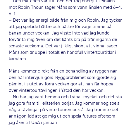
– Den matchen var tuff och det tog energi till finalen
mot Robin Thour, säger Måns som vann finalen med 6-4,
6-1.
– Det var låg energi både från mig och Robin. Jag tycker
att jag spelade bättre och bättre för varje timme på
banan under veckan. Jag visste inte vad jag kunde
förvänta mig även om det känts bra på träningarna de
senaste veckorna. Det var j-kligt skönt att vinna, säger
Måns som är uppe i totalt en handfull vintertourtitlar i
karriären.
Måns kommer direkt från en behandling av ryggen när
den här intervjun görs. Ryggproblemet som gjorde sig
påmint i slutet av förra veckan gör att han får hoppa
över vintertourtävlingen i Ystad den här veckan.
– Nu har jag varit hemma och tränat mycket och det ska
jag göra fram till elitserien börjar. Jag kommer nog spela
några tävlingar på vintertouren också. Jag tror inte det
är någon idé att ge mig ut och spela futures eftersom
jag åker till USA i januari.