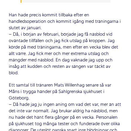
Han hade precis kommit tillbaka efter en
handledsoperation och kommit igång med träningarna i
slutet av januari.
– Då, i början av februari, började jag få näsblod vid
oväntade tillfällen och jag fick utslag på kroppen. Jag
körde på med träningarna, men efter en vecka blev det
allt värre. Jag fick mer och mer extrema utslag och
mängder med näsblod. En dag vaknade jag upp och
insåg att kudden och resten av sängen var täckt av
blod.
Ett samtal till tränaren Mats Willenhag senare så var
Måns i trygga händer på Sahlgrenska sjukhuset i
Göteborg.
– Då hade jag ju ingen aning om vad det var, mer än att
det inte var normalt. Jag brukar aldrig ha näsblod, men
nu hade det hänt flera gånger på en vecka. Personalen
på sjukhuset tog många tester och funderade över olika
diagnoser. De uteslöt ganska snart inre blödningar och