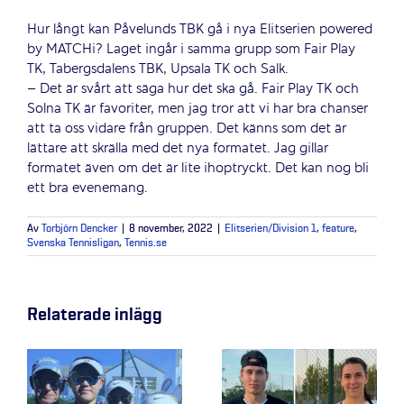
Hur långt kan Påvelunds TBK gå i nya Elitserien powered
by MATCHi? Laget ingår i samma grupp som Fair Play
TK, Tabergsdalens TBK, Upsala TK och Salk.
– Det är svårt att säga hur det ska gå. Fair Play TK och
Solna TK är favoriter, men jag tror att vi har bra chanser
att ta oss vidare från gruppen. Det känns som det är
lättare att skrälla med det nya formatet. Jag gillar
formatet även om det är lite ihoptryckt. Det kan nog bli
ett bra evenemang.
Av
Torbjörn Dencker
|
8 november, 2022
|
Elitserien/Division 1
,
feature
,
Svenska Tennisligan
,
Tennis.se
Relaterade inlägg