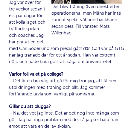
Jag var över för
Det blev träning även direkt efter
tre veckor sedan i
operationerna, men Måns har inte
ett par dagar för
kunnat spela tvåhandsbackhand
att kolla läget och
sedan dess. Till vänster: Mats
träffade spelare
Willenhag.
och coacher. Jag
har pratat en del
med Carl Söderlund som precis gått där. Carl var på GTG
när jag tränade där för ett år sedan. Han var extremt
nöjd och hade bara gott att säga om universitetet.
Varför föll valet på college?
– Det är en bra väg att gå för mig tror jag, att få den
utbildningen med träning och allt. Jag kommer
fortfarande tävla som vanligt på somrarna.
Gillar du att plugga?
– Nä, det vet jag inte. Det är det nog inte många som
gör. Jag har inga problem med det så jag ser bara fram
emot att vara en del av skolan.