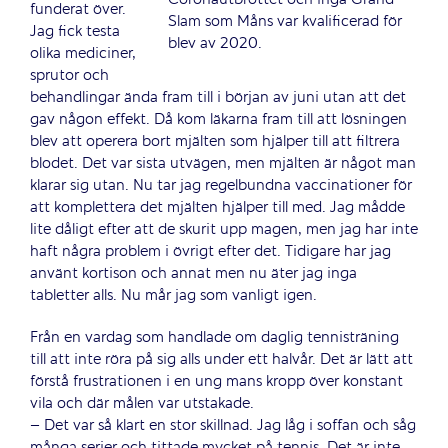
funderat över.
Slam som Måns var kvalificerad för
Jag fick testa
blev av 2020.
olika mediciner,
sprutor och
behandlingar ända fram till i början av juni utan att det
gav någon effekt. Då kom läkarna fram till att lösningen
blev att operera bort mjälten som hjälper till att filtrera
blodet. Det var sista utvägen, men mjälten är något man
klarar sig utan. Nu tar jag regelbundna vaccinationer för
att komplettera det mjälten hjälper till med. Jag mådde
lite dåligt efter att de skurit upp magen, men jag har inte
haft några problem i övrigt efter det. Tidigare har jag
använt kortison och annat men nu äter jag inga
tabletter alls. Nu mår jag som vanligt igen.
Från en vardag som handlade om daglig tennisträning
till att inte röra på sig alls under ett halvår. Det är lätt att
förstå frustrationen i en ung mans kropp över konstant
vila och där målen var utstakade.
– Det var så klart en stor skillnad. Jag låg i soffan och såg
många serier och tittade mycket på tennis. Det är inte