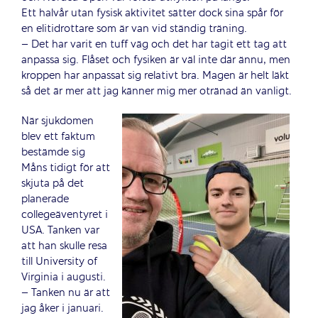
Ett halvår utan fysisk aktivitet sätter dock sina spår för
en elitidrottare som är van vid ständig träning.
– Det har varit en tuff väg och det har tagit ett tag att
anpassa sig. Flåset och fysiken är väl inte där ännu, men
kroppen har anpassat sig relativt bra. Magen är helt läkt
så det är mer att jag känner mig mer otränad än vanligt.
När sjukdomen
blev ett faktum
bestämde sig
Måns tidigt för att
skjuta på det
planerade
collegeäventyret i
USA. Tanken var
att han skulle resa
till University of
Virginia i augusti.
– Tanken nu är att
jag åker i januari.