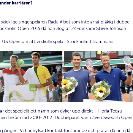
under karriären?
skicklige singelspelaren Radu Albot som inte är så pjåkig i dubbel
 Stockholm Open 2016 då han slog ut 24-rankade Steve Johnson i
r US Open om att vi skulle spela i Stockholm tillsammans.
är det speciellt ett namn som dyker upp direkt – Horia Tecau
nen tre år i rad 2010-2012. Dubbelparet vann även Swedish Open 
ta gången. Vi har hyfsad kontakt fortfarande och pratar då och då