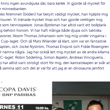
finns ingen avundsjuka där, bara kärlek. Vi gjorde så mycket för
ur minnesbanken.
kko Nieminen (bilden) har betytt väldigt mycket, han hjälpte mig
 touren. Vi tränade mycket ihop och han gjorde verkligen mig
e som tennisspelare. Jonas Björkman har alltid varit ett bollplank
ag behövt honom. Vi har haft många både djupa och taktiska
ssioner, liksom Thomas Johansson som tog mig under vingarna i
 Cup-laget. Och så Mats Wilander så klart, som var en fantastisk
apten, och Jocke Nyström, Thomas Enqvist och Fidde Rosengren
tt nämna några. Jag har också lärt mig mycket av de andra killarna 
C-laget: Robin Söderling, Simon Aspelin, Andreas Vinciguerra…
har alltid varit otroligt stort för mig, den kamratskapen är svår at
å samma sätt och det är väl för att jag är en dinosaurie jämfört