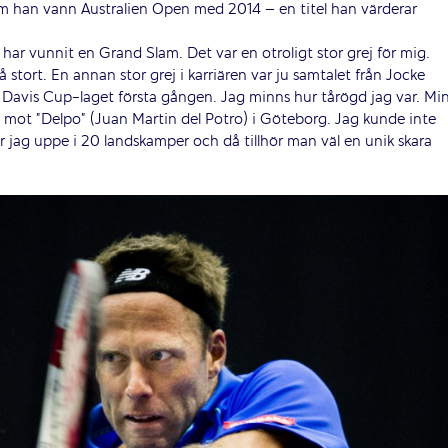
 han vann Australien Open med 2014 – en titel han värderar
har vunnit en Grand Slam. Det var en otroligt stor grej för mig.
stort. En annan stor grej i karriären var ju samtalet från Jocke
a Davis Cup-laget första gången. Jag minns hur tårögd jag var. Mi
mot ”Delpo” (Juan Martin del Potro) i Göteborg. Jag kunde inte
 jag uppe i 20 landskamper och då tillhör man väl en unik skara