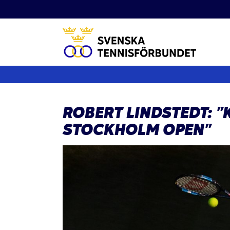
Fortsätt
till
innehållet
ROBERT LINDSTEDT: ”K
STOCKHOLM OPEN”