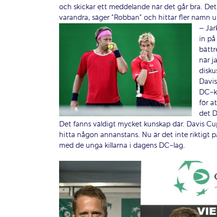
och skickar ett meddelande när det går bra. Det 
varandra, säger ”Robban” och hittar fler namn 
– Jar
in på
bättr
när j
disku
Davis
DC-k
för a
det D
Det fanns väldigt mycket kunskap där. Davis Cup 
hitta någon annanstans. Nu är det inte riktigt p
med de unga killarna i dagens DC-lag.