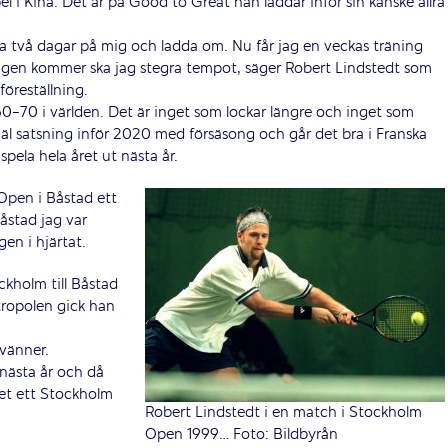
 i Kina. Det är på Good to Great han laddar inför sin kanske allra
 två dagar på mig och ladda om. Nu får jag en veckas träning
gen kommer ska jag stegra tempot, säger Robert Lindstedt som
öreställning.
t 60-70 i världen. Det är inget som lockar längre och inget som
ejäl satsning inför 2020 med försäsong och går det bra i Franska
ela hela året ut nästa år.
 Open i Båstad ett
Båstad jag var
en i hjärtat.
ckholm till Båstad
tropolen gick han
.
vänner.
 nästa år och då
det ett Stockholm
Robert Lindstedt i en match i Stockholm
Open 1999… Foto: Bildbyrån