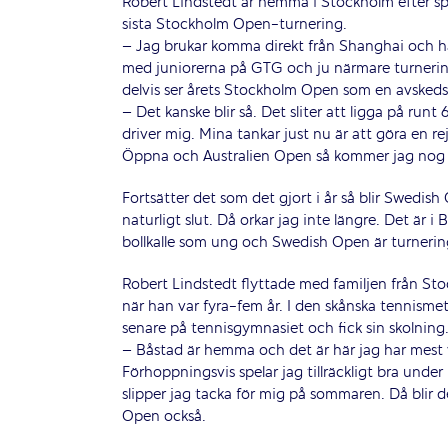
Robert Lindstedt är hemma i Stockholm efter spel
sista Stockholm Open-turnering.
– Jag brukar komma direkt från Shanghai och ha
med juniorerna på GTG och ju närmare turnerin
delvis ser årets Stockholm Open som en avskedsf
– Det kanske blir så. Det sliter att ligga på run
driver mig. Mina tankar just nu är att göra en r
Öppna och Australien Open så kommer jag nog sp
Fortsätter det som det gjort i år så blir Swedish
naturligt slut. Då orkar jag inte längre. Det är i 
bollkalle som ung och Swedish Open är turnering
Robert Lindstedt flyttade med familjen från Sto
när han var fyra-fem år. I den skånska tennisme
senare på tennisgymnasiet och fick sin skolning
– Båstad är hemma och det är här jag har mest 
Förhoppningsvis spelar jag tillräckligt bra under
slipper jag tacka för mig på sommaren. Då blir 
Open också.