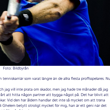
HUVUDPARTNERS
Foto: Bildbyrån
NATIONELLA PARTNERS
n tenniskarriär som varat längre än de allra flesta proffsspelares. N
h jag vill inte prata om skador, men jag hade tre månader då jag
vårt att hitta någon partner att bygga något på. Det har blivit att
unkar. Vid den här åldern handlar det inte så mycket om att träna
i Ghelem betytt otroligt mycket för mig, han är ett geni när det