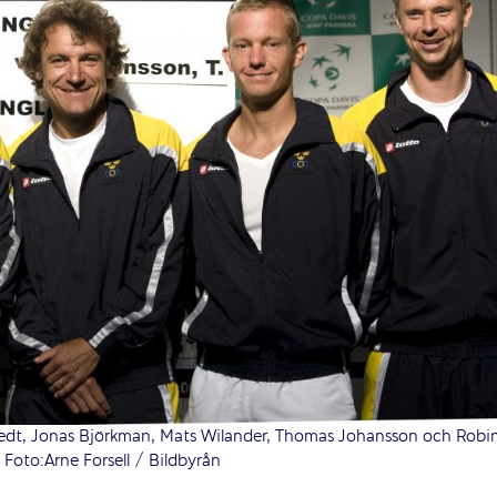
dt, Jonas Björkman, Mats Wilander, Thomas Johansson och Robi
 Foto:Arne Forsell / Bildbyrån