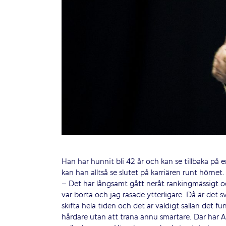
Han har hunnit bli 42 år och kan se tillbaka på e
kan han alltså se slutet på karriären runt hörnet.
– Det har långsamt gått neråt rankingmässigt oc
var borta och jag rasade ytterligare. Då är det s
skifta hela tiden och det är väldigt sällan det f
hårdare utan att träna ännu smartare. Där har Al