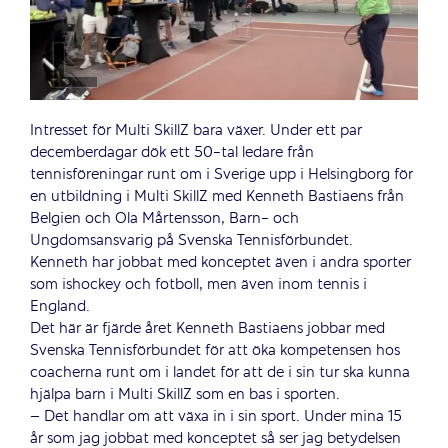
Intresset för Multi SkillZ bara växer. Under ett par
decemberdagar dök ett 50-tal ledare från
tennisföreningar runt om i Sverige upp i Helsingborg för
en utbildning i Multi SkillZ med Kenneth Bastiaens från
Belgien och Ola Mårtensson, Barn- och
Ungdomsansvarig på Svenska Tennisförbundet.
Kenneth har jobbat med konceptet även i andra sporter
som ishockey och fotboll, men även inom tennis i
England.
Det här är fjärde året Kenneth Bastiaens jobbar med
Svenska Tennisförbundet för att öka kompetensen hos
coacherna runt om i landet för att de i sin tur ska kunna
hjälpa barn i Multi SkillZ som en bas i sporten.
– Det handlar om att växa in i sin sport. Under mina 15
år som jag jobbat med konceptet så ser jag betydelsen