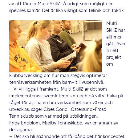
av att föra in Multi SkillZ så tidigt som möjligt i en
spelares karriär. Det är lika viktigt som teknik och taktik.
Multi
SkillZ har
allt mer
gått över
till ett
projekt
om
klubbutveckling om hur man stegvis optimerar
tennisverksamheten från barn- till vuxennivå.
– Vi vill ligga i framkant. Multi SkillZ är det som
implementeras i svensk tennis nu och då vill vi haka på
tåget för att ha en bra verksamhet som växer och
utvecklas, säger Claes Coric i Östersund-Frösö
Tennisklubb som var med på utbildningen.
Frida Engblom, Mjölby Tennisklubb, var en annan av
deltagarna:
– Det ska bli spännande att få igång det här konceptet