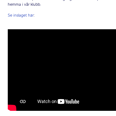
hemma i vår klubb.
Se inslaget här
: