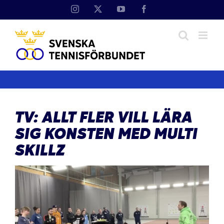
Fortsätt
Instagram
X
YouTube
Facebook
till
innehållet
TV: ALLT FLER VILL LÄRA
SIG KONSTEN MED MULTI
SKILLZ