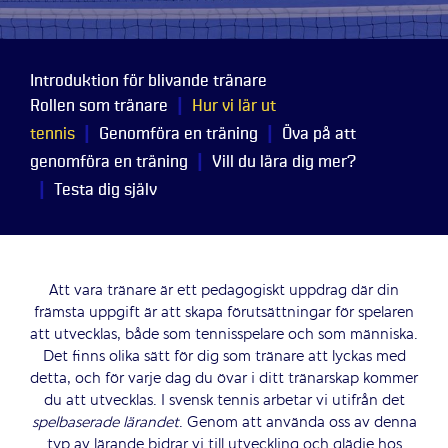
Introduktion för blivande tränare
|
Rollen som tränare
Hur vi lär ut
|
|
tennis
Genomföra en träning
Öva på att
|
genomföra en träning
Vill du lära dig mer?
|
Testa dig själv
Att vara tränare är ett pedagogiskt uppdrag där din
främsta uppgift är att skapa förutsättningar för spelaren
att utvecklas, både som tennisspelare och som människa.
Det finns olika sätt för dig som tränare att lyckas med
detta, och för varje dag du övar i ditt tränarskap kommer
du att utvecklas. I svensk tennis arbetar vi utifrån det
spelbaserade lärandet
.
Genom att använda oss av denna
typ av lärande bidrar vi till utveckling och glädje hos