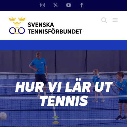
Fortsätt
Instagram
X
YouTube
Facebook
till
innehållet
HUR VI LÄR UT
TENNIS