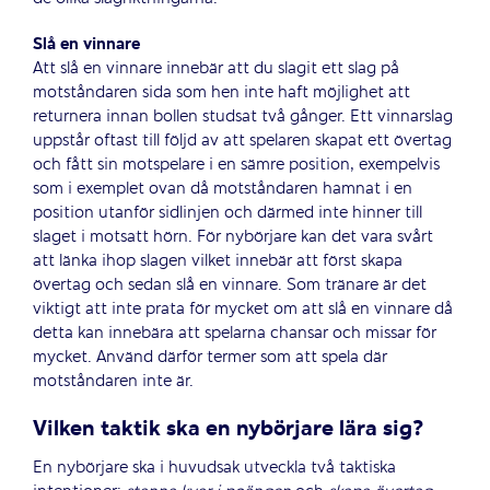
Slå en vinnare
Att slå en vinnare innebär att du slagit ett slag på
motståndaren sida som hen inte haft möjlighet att
returnera innan bollen studsat två gånger. Ett vinnarslag
uppstår oftast till följd av att spelaren skapat ett övertag
och fått sin motspelare i en sämre position, exempelvis
som i exemplet ovan då motståndaren hamnat i en
position utanför sidlinjen och därmed inte hinner till
slaget i motsatt hörn. För nybörjare kan det vara svårt
att länka ihop slagen vilket innebär att först skapa
övertag och sedan slå en vinnare. Som tränare är det
viktigt att inte prata för mycket om att slå en vinnare då
detta kan innebära att spelarna chansar och missar för
mycket. Använd därför termer som att spela där
motståndaren inte är.
Vilken taktik ska en nybörjare lära sig?
En nybörjare ska i huvudsak utveckla två taktiska