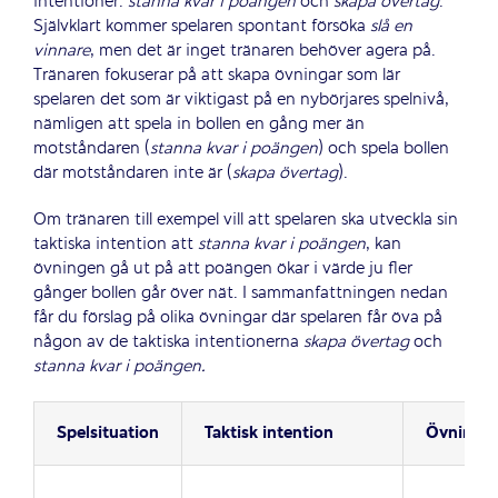
intentioner:
stanna kvar i poängen
och
skapa övertag
.
Självklart kommer spelaren spontant försöka
slå en
vinnare
, men det är inget tränaren behöver agera på.
Tränaren fokuserar på att skapa övningar som lär
spelaren det som är viktigast på en nybörjares spelnivå,
nämligen att spela in bollen en gång mer än
motståndaren (
stanna kvar i poängen
) och spela bollen
där motståndaren inte är (
skapa övertag
).
Om tränaren till exempel vill att spelaren ska utveckla sin
taktiska intention att
stanna kvar i poängen
, kan
övningen gå ut på att poängen ökar i värde ju fler
gånger bollen går över nät. I sammanfattningen nedan
får du förslag på olika övningar där spelaren får öva på
någon av de taktiska intentionerna
skapa övertag
och
stanna kvar i poängen.
Spelsituation
Taktisk intention
Övningar