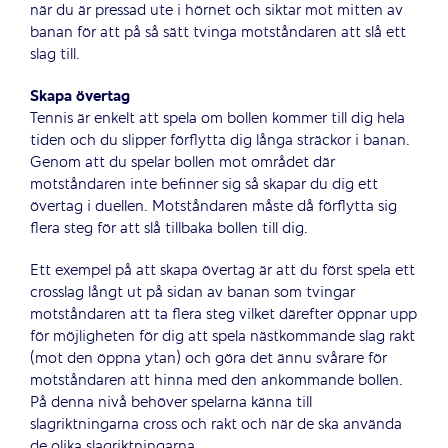
när du är pressad ute i hörnet och siktar mot mitten av
banan för att på så sätt tvinga motståndaren att slå ett
slag till.
Skapa övertag
Tennis är enkelt att spela om bollen kommer till dig hela
tiden och du slipper förflytta dig långa sträckor i banan.
Genom att du spelar bollen mot området där
motståndaren inte befinner sig så skapar du dig ett
övertag i duellen. Motståndaren måste då förflytta sig
flera steg för att slå tillbaka bollen till dig.
Ett exempel på att skapa övertag är att du först spela ett
crosslag långt ut på sidan av banan som tvingar
motståndaren att ta flera steg vilket därefter öppnar upp
för möjligheten för dig att spela nästkommande slag rakt
(mot den öppna ytan) och göra det ännu svårare för
motståndaren att hinna med den ankommande bollen.
På denna nivå behöver spelarna känna till
slagriktningarna cross och rakt och när de ska använda
de olika slagriktningarna.