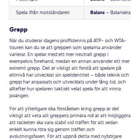
Spela ifrån motståndaren
Balans
– Balanserad kr
Grepp
När du studerar dagens proffstennis på ATP- och WTA-
touren kan du se att greppen som spelarna använder
varierar. En spelar med ett mer neutralt grepp i
exempelvis forehand, medan en annan använder ett mer
extremt grepp. Det är viktigt att förstå att spelare på
elitnivå har utvecklat sin spelidentitet – både teknik och
grepp har anpassats och utvecklats under lång tid, och
alltefter hur spelaren taktiskt velat spela för att vinna
poängen.
För att ytterligare öka förståelsen kring grepp är det
viktigt att veta att greppets primära roll är att möjliggöra
att racketen ska vara stabil vid träffen för att sedan
enkelt kunna röra sig genom träffen och
avslutningsfasen. För att uppnå detta med nybörjare