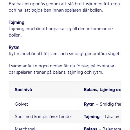
Bra balans uppnås genom att stå brett isär med fötterna
och ha lätt böjda ben innan spelaren slår bollen.
Tajming
Tajming innebär att anpassa sig till den inkommande
bollen.
Rytm
Rytm innebär att följsamt och smidigt genomföra slaget.
I sammanfattningen nedan får du förslag på övningar
där spelaren tränar på balans, tajming och rytm.
Spelnivå
Balans, tajming och r
Golvet
Rytm
– Smidig framåtr
Spel med kompis över hinder
Tajming
– Läsa av inko
Matchspel
Balans
– Balanserad kr