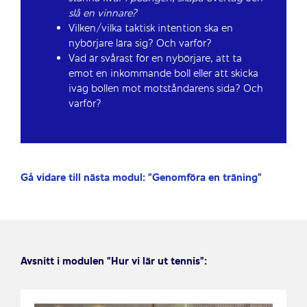
slå en vinnare?
Vilken/vilka taktisk intention ska en
nybörjare lära sig? Och varför?
Vad är svårast för en nybörjare, att ta
emot en inkommande boll eller att skicka
iväg bollen mot motståndarens sida? Och
varför?
Gå vidare till nästa modul: ”Genomföra en träning”
Avsnitt i modulen ”Hur vi lär ut tennis”: