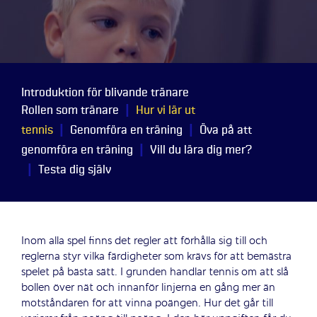
Introduktion för blivande tränare
|
Rollen som tränare
Hur vi lär ut
|
|
tennis
Genomföra en träning
Öva på att
|
genomföra en träning
Vill du lära dig mer?
|
Testa dig själv
Inom alla spel finns det regler att förhålla sig till och
reglerna styr vilka färdigheter som krävs för att bemästra
spelet på bästa sätt. I grunden handlar tennis om att slå
bollen över nät och innanför linjerna en gång mer än
motståndaren för att vinna poängen. Hur det går till