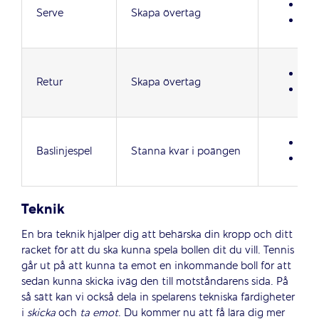
Sta
Serve
Skapa övertag
Tre 
Bon
Retur
Skapa övertag
Ser
Poä
Baslinjespel
Stanna kvar i poängen
Slå
Teknik
En bra teknik hjälper dig att behärska din kropp och ditt
racket för att du ska kunna spela bollen dit du vill. Tennis
går ut på att kunna ta emot en inkommande boll för att
sedan kunna skicka iväg den till motståndarens sida. På
så sätt kan vi också dela in spelarens tekniska färdigheter
i
skicka
och
ta emot
. Du kommer nu att få lära dig mer