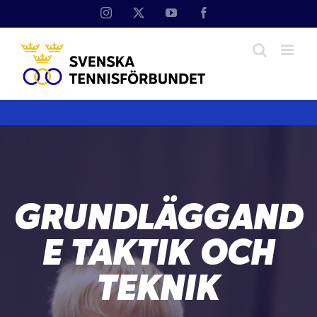
Fortsätt
Instagram
X
YouTube
Facebook
till
innehållet
GRUNDLÄGGAND
E TAKTIK OCH
TEKNIK