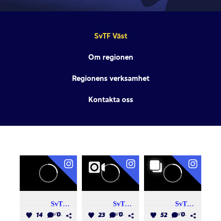
SvTF Väst
Om regionen
Regionens verksamhet
Kontakta oss
SvTF Väst
SvTF Väst
SvTF Väst
svtf_vast
svtf_vast
svtf_vast
14
0
23
0
52
0