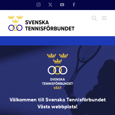
Fortsätt
Instagram
X
YouTube
Facebook
till
innehållet
Välkommen till Svenska Tennisförbundet
Västs webbplats!