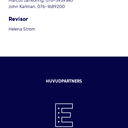
Marcus Järrebring, 076-3939340
John Karlman, 076-1689200
Revisor
Helena Ström
HUVUDPARTNERS