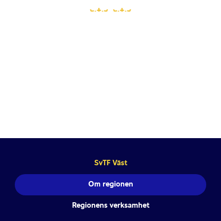
Välkommen till Svenska Tennisförbundet
Västs webbplats!
SvTF Väst
Om regionen
Regionens verksamhet