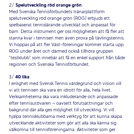
2/
Spelutveckling röd orange grön
Med Svenska Tennisförbundets tränarplattform
spelutveckling röd orange grön (ROG) erbjuds ett
spelbaserat tennislärande utvecklat och anpassat för
barn. Detta instrument ger oss möjligheten att få fler att
stanna kvar i tennisen men även prova på tävlingstennis.
Vi hoppas på att fler Väst-föreningar kommer starta upp
ROG under året och därmed också tillhöra gruppen
”testklubb” som innebär att få en enkel support från både
regionen och Svenska Tennisförbundet.
3/
40 lika
I enlighet med Svensk Tennis värdegrund och vision vill
vi att tennisen ska vara en idrott för alla, hela livet.
Verksamheterna ska vara inkluderande och anpassade
efter tennisutövaren – oavsett förutsättningar och
bakgrund där alla ges möjlighet till utveckling. Vi vill
hjälpa tennisklubbarna med verktyg för att kunna skapa
utvecklande aktiviteter som gör att alla ska känna sig
välkomna till tennisföreningarna. Aktiviteter som ger