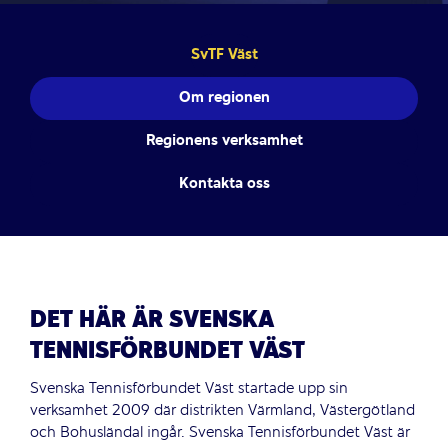
SvTF Väst
Om regionen
Regionens verksamhet
Kontakta oss
DET HÄR ÄR SVENSKA
TENNISFÖRBUNDET VÄST
Svenska Tennisförbundet Väst startade upp sin
verksamhet 2009 där distrikten Värmland, Västergötland
och Bohusländal ingår. Svenska Tennisförbundet Väst är