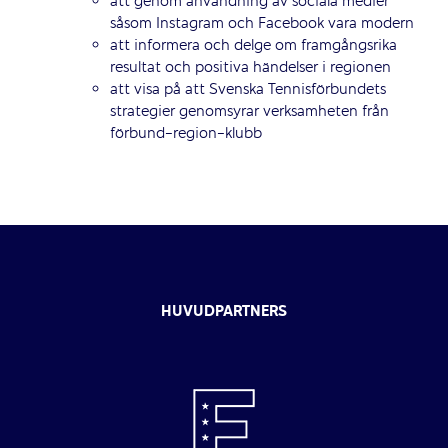
att genom användning av sociala medier
såsom Instagram och Facebook vara modern
att informera och delge om framgångsrika
resultat och positiva händelser i regionen
att visa på att Svenska Tennisförbundets
strategier genomsyrar verksamheten från
förbund-region-klubb
HUVUDPARTNERS