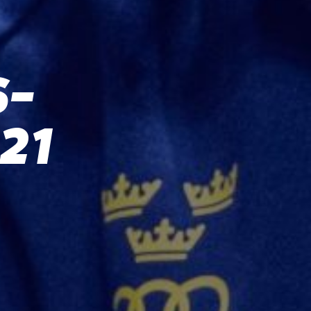
S-
21