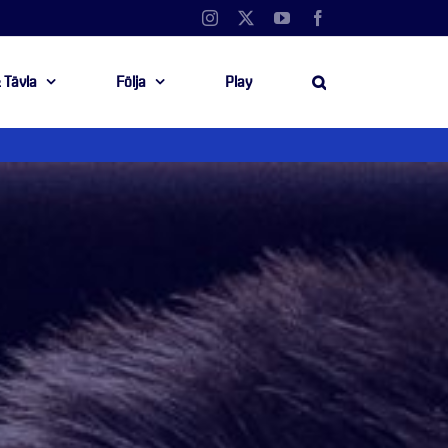
Instagram
X
YouTube
Facebook
 Tävla
Följa
Play