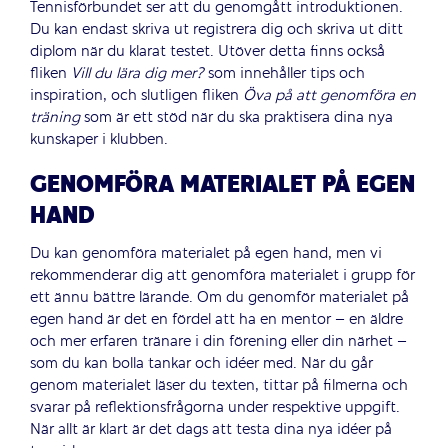
Tennisförbundet ser att du genomgått introduktionen.
Du kan endast skriva ut registrera dig och skriva ut ditt
diplom när du klarat testet. Utöver detta finns också
fliken
Vill du lära dig mer?
som innehåller tips och
inspiration, och slutligen fliken
Öva på att genomföra en
träning
som är ett stöd när du ska praktisera dina nya
kunskaper i klubben.
GENOMFÖRA MATERIALET PÅ EGEN
HAND
Du kan genomföra materialet på egen hand
, m
en
vi
rekommenderar
dig att
genomför
a
materialet
i
grupp
för
ett ännu bättre
lärande
. Om du genomför
materialet
på
egen hand
är de
t e
n fördel
att ha en
mentor
–
en
äldre
och mer erfaren tränare i din förening eller din närhet
–
som du kan bolla tankar och idéer med.
När du går
genom materialet läser du texten, tittar på filmerna
och
svarar på reflektionsfrågorna under respektive uppgift.
När allt är klart är det dags att testa dina nya idéer på