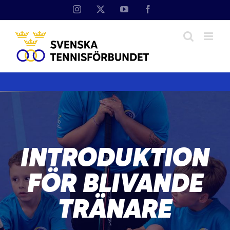
Fortsätt
Instagram
X
YouTube
Facebook
till
innehållet
INTRODUKTION
FÖR BLIVANDE
TRÄNARE