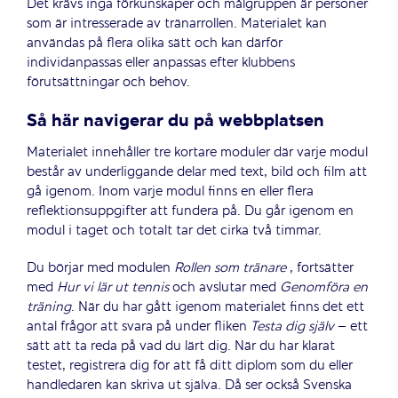
Det krävs inga förkunskaper och målgruppen är personer
som är intresserade av tränarrollen. Materialet kan
användas på flera olika sätt och kan därför
individanpassas eller anpassas efter klubbens
förutsättningar och behov.
Så här navigerar du på webbplatsen
Materialet innehåller tre kortare moduler där varje modul
består av underliggande delar med text, bild och film att
gå igenom. Inom varje modul finns en eller flera
reflektionsuppgifter att fundera på. Du går igenom en
modul i taget och totalt tar det cirka två timmar.
Du börjar med modulen
Rollen som tränare
, fortsätter
med
Hur vi lär ut tennis
och avslutar med
Genomföra en
träning
. När du har gått igenom materialet finns det ett
antal frågor att svara på under fliken
Testa dig själv
– ett
sätt att ta reda på vad du lärt dig. När du har klarat
testet, registrera dig för att få ditt diplom som du eller
handledaren kan skriva ut själva. Då ser också Svenska