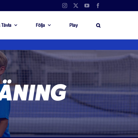
Instagram
X
YouTube
Facebook
 Tävla
Följa
Play
ÄNING