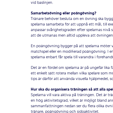
vid baslinjen.
Samarbetsövning eller poängövning?
Tränare behöver besluta om en övning ska bygg
spelarna samarbeta för att uppnå ett mål, till exe
anpassar svårighetsgraden efter spelarnas nivå så 
att de utmanas men alltid uppleva att övningen ä
En poängövning bygger på att spelarna möter va
matchspel eller en modifierad poängövning. I en
spelarna enbart får spela till varandra i foreha
Det är en fördel om spelarna är på ungefär lika 
ett enkelt sätt rotera mellan vilka spelare som
tips är därför att använda visuella hjälpmedel, 
Hur ska du organisera träningen så att alla sp
Spelarna vill vara aktiva på träningen. Det är trä
en hög aktivitetsgrad, vilket är möjligt bland an
sammanfattningen nedan ser du flera olika övni
tränare, poängövning och sidoaktivitet.