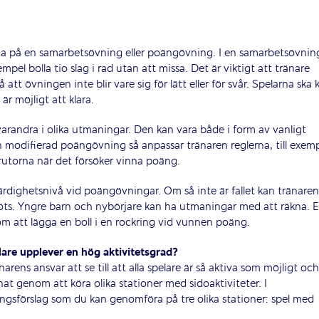
HUVUDPARTNERS
a på en samarbetsövning eller poängövning. I en samarbetsövnin
mpel bolla tio slag i rad utan att missa. Det är viktigt att tränare
att övningen inte blir vare sig för lätt eller för svår. Spelarna ska
r möjligt att klara.
randra i olika utmaningar. Den kan vara både i form av vanligt
 modifierad poängövning så anpassar tränaren reglerna, till exemp
ndrutorna när det försöker vinna poäng.
färdighetsnivå vid poängövningar. Om så inte är fallet kan tränare
 möts. Yngre barn och nybörjare kan ha utmaningar med att räkna. E
NATIONELLA PARTNERS
som att lägga en boll i en rockring vid vunnen poäng.
elare upplever en hög aktivitetsgrad?
narens ansvar att se till att alla spelare är så aktiva som möjligt oc
nat genom att köra olika stationer med sidoaktiviteter. I
ngsförslag som du kan genomföra på tre olika stationer: spel med