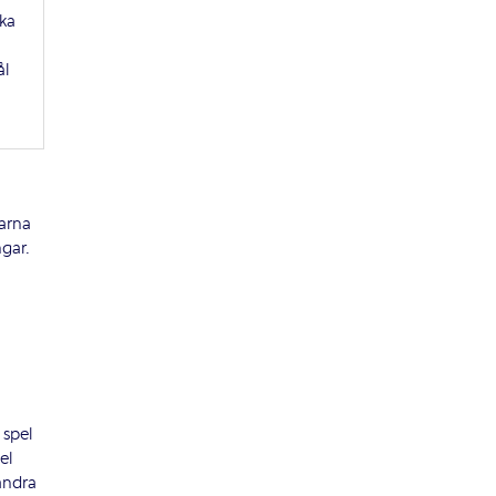
aka
ål
garna
gar.
 spel
el
andra