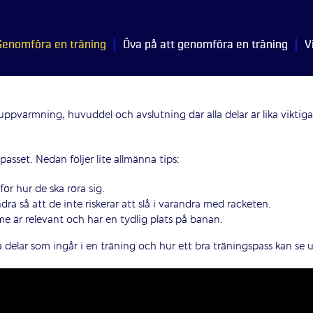
|
|
Genomföra en träning
Öva på att genomföra en träning
V
ppvärmning, huvuddel och avslutning där alla delar är lika viktiga
asset. Nedan följer lite allmänna tips:
för hur de ska röra sig.
dra så att de inte riskerar att slå i varandra med racketen.
e är relevant och har en tydlig plats på banan.
 delar som ingår i en träning och hur ett bra träningspass kan se u