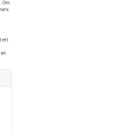
t. Om
chans
d ett
 en