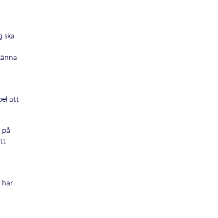
g ska
 känna
el att
n på
tt
h har