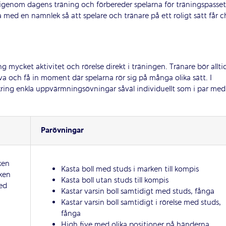
år igenom dagens träning och förbereder spelarna för träningspasse
a med en namnlek så att spelare och tränare på ett roligt sätt får 
ng mycket aktivitet och rörelse direkt i träningen. Tränare bör allti
va och få in moment där spelarna rör sig på många olika sätt. I
ring enkla uppvärmningsövningar såväl individuellt som i par med
Parövningar
ken
Kasta boll med studs i marken till kompis
rken
Kasta boll utan studs till kompis
ed
Kastar varsin boll samtidigt med studs, fånga
Kastar varsin boll samtidigt i rörelse med studs,
fånga
High five med olika positioner på händerna