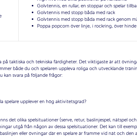
Golvtennis, en rullar, en stoppar och spelar tillb
Golvtennis med stopp båda med rack
e
Golvtennis med stopp båda med rack genom m
Poppa popcorn över linje, i rockring, över hinde
 på taktiska och tekniska färdigheter. Det viktigaste är att övnin
mer både du och spelaren uppleva roliga och utvecklande tränin
kan svara på följande frågor:
la spelare upplever en hög aktivitetsgrad?
inns det olika spelsituationer (serve, retur, baslinjespel, nätspel och
ngar utgå från någon av dessa spelsituationer. Det kan till exemp
baslinjen eller övningar där en spelare är framme vid nät och den 