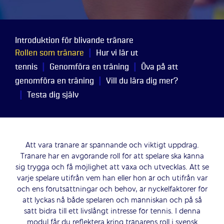
Introduktion för blivande tränare
|
Rollen som tränare
Hur vi lär ut
|
|
tennis
Genomföra en träning
Öva på att
|
genomföra en träning
Vill du lära dig mer?
|
Testa dig själv
Att vara tränare är
spännande och viktigt uppdrag.
Tränare har en avgörande roll för att spelar
e
ska känna
sig trygga och få möjlighet att växa och utvecklas. Att se
varje spelare utifrån vem
han eller
hon
är
och utifrån var
och ens
förutsättningar och behov, är nyckelfaktorer för
att lyckas nå både spelaren och människan och på så
sätt bidra till ett livslångt intresse för tennis. I denna
modul får du
reflektera kring tränarens roll i svensk