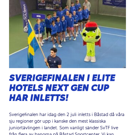
SVERIGEFINALEN I ELITE
HOTELS NEXT GEN CUP
HAR INLETTS!
Sverigefinalen har idag den 2 juli inletts i Båstad då våra
sju regioner gör upp i kanske den mest klassiska
juniortävlingen i landet. Som vanligt sänder SvTF live
från flera av banorna på Båstad Sportcenter. Vi kan