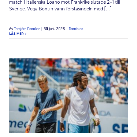
match i italienska Loano mot Frankrike slutade 2-1 till
Sverige. Vega Bontin vann förstasingeln med [...]
Av
Torbjörn Dencker
|
30 juni, 2026
|
Tennis.se
LÄS MER