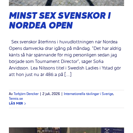
MINST SEX SVENSKOR I
NORDEA OPEN
Sex svenskor återfinns i huvudlottningen när Nordea
Opens damvecka drar igång på måndag. ”Det har aldrig
känts så här spännande för mig personligen sedan jag
började som Tournament Director”, säger Sofia
Arvidsson. Lea Nilssons titel i Swedish Ladies i Ystad gör
att hon just nu är 486:a på [...]
Av
Torbjörn Dencker
|
2 juli, 2026
|
Internationella tävlingar i Sverige
,
Tennis.se
LÄS MER