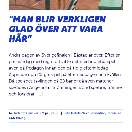
”MAN BLIR VERKLIGEN
GLAD ÖVER ATT VARA
HÄR”
Andra dagen av Sverigefinalen i Båstad är över. Efter en
premiärdag med regn fortsatte det med inomhusspel
även på fredagen innan den på tidig eftermiddag
öppnade upp för grusspel på eftermiddagen och kvällen.
Då spelades tävlingen på 23 banor då även matcher
spelades i Ängelholm. Stämningen bland spelare, tränare
och föräldrar [...]
Av
Torbjörn Dencker
|
3 juli, 2026
|
Elite Hotels Next Generation
,
Tennis.se
LÄS MER