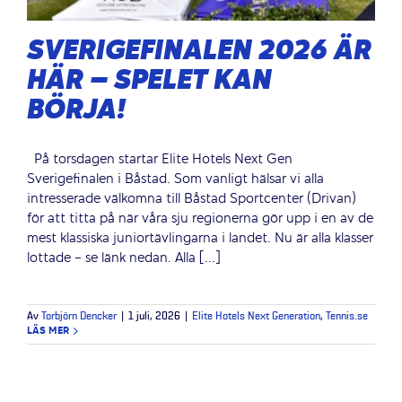
SVERIGEFINALEN 2026 ÄR
HÄR – SPELET KAN
BÖRJA!
På torsdagen startar Elite Hotels Next Gen
Sverigefinalen i Båstad. Som vanligt hälsar vi alla
intresserade välkomna till Båstad Sportcenter (Drivan)
för att titta på när våra sju regionerna gör upp i en av de
mest klassiska juniortävlingarna i landet. Nu är alla klasser
lottade - se länk nedan. Alla [...]
Av
Torbjörn Dencker
|
1 juli, 2026
|
Elite Hotels Next Generation
,
Tennis.se
LÄS MER