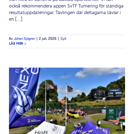
också rekommendera appen SvTF Turnering för ständiga
resultatuppdateringar. Tävlingen där deltagarna tävlar i
en [...]
Av
Johan Sjögren
|
2 juli, 2026
|
Syd
LÄS MER