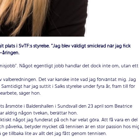
 plats i SvTF:s styrelse. ”Jag blev väldigt smickrad när jag fick
0-åringen.
nnisjobb”. Något egentligt jobb handlar det dock inte om, utan ett
av valberedningen. Det var kanske inte vad jag förväntat mig. Jag
amtidigt har jag suttit i Salks styrelse under fyra år, fram till för
lsearbete, säger hon.
 årsmöte i Baldershallen i Sundsvall den 23 april som Beatrice
r aldrig någon tvekan, berättar hon.
tiskt något jag funderat på och har velat göra. Att få vara en del
ch påverka, betyder mycket då tennisen är en stor passion hos mi
 ge tillbaka lite av allt det jag fått genom tennisen.