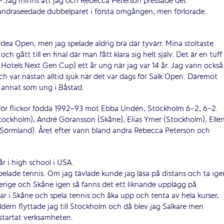
– Jag minns att jag och Rebecca Peterson pressade det
andraseedade dubbelparet i första omgången, men förlorade.
dea Open, men jag spelade aldrig bra där tyvärr. Mina stoltaste
gått till en final där man fått klara sig helt själv. Det är en tuff
 Hotels Next Gen Cup) ett år ung när jag var 14 år. Jag vann också
ch var nästan alltid sjuk när det var dags för Salk Open. Däremot
h annat som ung i Båstad.
 för flickor födda 1992-93 mot Ebba Undén, Stockholm 6-2, 6-2.
tockholm), André Göransson (Skåne), Elias Ymer (Stockholm), Elle
(Sörmland). Året efter vann bland andra Rebecca Peterson och
år i high school i USA.
pelade tennis. Om jag tävlade kunde jag läsa på distans och ta ige
verige och Skåne igen så fanns det ett liknande upplägg på
 i Skåne och spela tennis och åka upp och tenta av hela kurser,
åldern flyttade jag till Stockholm och då blev jag Salkare men
startat verksamheten.