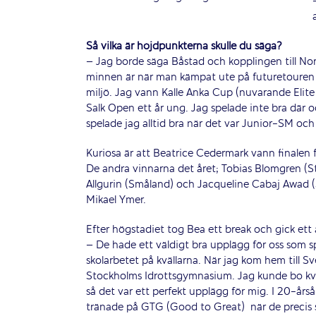
Så vilka är höjdpunkterna skulle du säga?
– Jag borde säga Båstad och kopplingen till Nor
minnen är när man kämpat ute på futuretouren och 
miljö. Jag vann Kalle Anka Cup (nuvarande Elite
Salk Open ett år ung. Jag spelade inte bra där o
spelade jag alltid bra när det var Junior-SM oc
Kuriosa är att Beatrice Cedermark vann finalen
De andra vinnarna det året; Tobias Blomgren (S
Allgurin (Småland) och Jacqueline Cabaj Awad 
Mikael Ymer.
Efter högstadiet tog Bea ett break och gick ett 
– De hade ett väldigt bra upplägg för oss som s
skolarbetet på kvällarna. När jag kom hem till S
Stockholms Idrottsgymnasium. Jag kunde bo kvar
så det var ett perfekt upplägg för mig. I 20-års
tränade på GTG (Good to Great) när de precis 