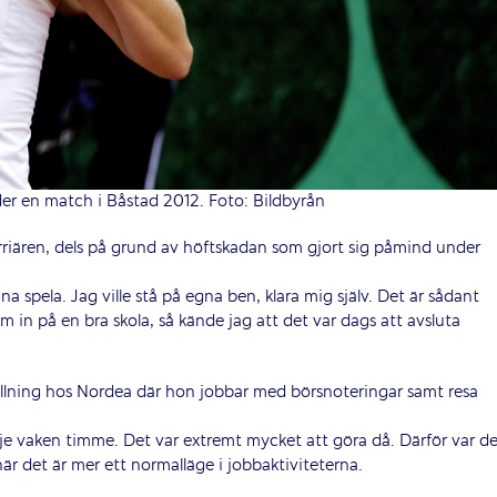
er en match i Båstad 2012. Foto: Bildbyrån
arriären, dels på grund av höftskadan som gjort sig påmind under
a spela. Jag ville stå på egna ben, klara mig själv. Det är sådant
m in på en bra skola, så kände jag att det var dags att avsluta
llning hos Nordea där hon jobbar med börsnoteringar samt resa
e vaken timme. Det var extremt mycket att göra då. Därför var de
är det är mer ett normalläge i jobbaktiviteterna.