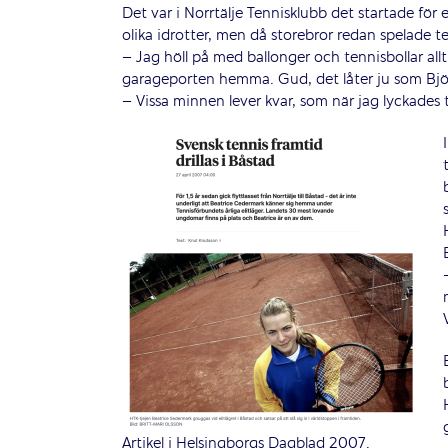
Det var i Norrtälje Tennisklubb det startade för
olika idrotter, men då storebror redan spelade t
– Jag höll på med ballonger och tennisbollar al
garageporten hemma. Gud, det låter ju som Björ
– Vissa minnen lever kvar, som när jag lyckades t
Artikel i Helsingborgs Dagblad 2007.