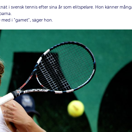
nät i svensk tennis efter sina år som elitspelare. Hon känner mång
barna.
e med i ”gamet”, säger hon.