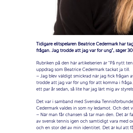
Tidigare elitspelaren Beatrice Cedermark har tagit
frågan. Jag trodde att jag var för ung”, säger 3
Rubriken på den här artikelserien är ”På nytt te
uppdrag som Beatrice Cedermark tackat ja till.
– Jag blev väldigt smickrad när jag fick frågan 
trodde att jag var för ung för att komma i fråga. S
ett par år sedan, så lite har jag lärt mig av styre
Det var i samband med Svenska Tennisförbundets
Cedermark valdes in som ny ledamot. Och det va
– När man får chansen så tar man den. Det är fak
av svensk tennis igen och samtidigt vara med o
och en stor del av min identitet. Det är kul att få