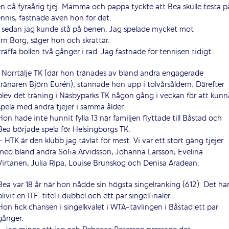
 en då fyraårig tjej. Mamma och pappa tyckte att Bea skulle testa p
ennis, fastnade även hon för det.
lt sedan jag kunde stå på benen. Jag spelade mycket mot
n Borg, säger hon och skrattar.
räffa bollen två gånger i rad. Jag fastnade för tennisen tidigt.
I Norrtälje TK (där hon tränades av bland andra engagerade
tränaren Björn Eurén), stannade hon upp i tolvårsåldern. Därefter
blev det träning i Näsbyparks TK någon gång i veckan för att kunn
spela med andra tjejer i samma ålder.
Hon hade inte hunnit fylla 13 när familjen flyttade till Båstad och
Bea började spela för Helsingborgs TK.
– HTK är den klubb jag tävlat för mest. Vi var ett stort gäng tjejer
med bland andra Sofia Arvidsson, Johanna Larsson, Evelina
Virtanen, Julia Ripa, Louise Brunskog och Denisa Aradean.
Bea var 18 år när hon nådde sin högsta singelranking (612). Det ha
blivit en ITF-titel i dubbel och ett par singelfinaler.
Hon fick chansen i singelkvalet i WTA-tävlingen i Båstad ett par
gånger.