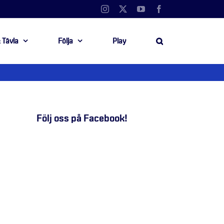
Instagram
X
YouTube
Facebook
 Tävla
Följa
Play
Följ oss på Facebook!