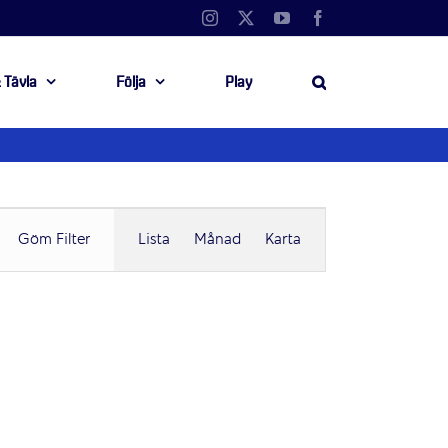
Instagram
X
YouTube
Facebook
 Tävla
Följa
Play
Evenemang
Göm Filter
Lista
Månad
Karta
vynavigering