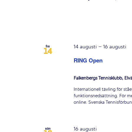
14 augusti
–
16 augusti
fre
14
RING Open
Falkenbergs Tennisklubb, Elv
Internationell tävling för stå
funktionsnedsättning. För me
online. Svenska Tennisförbu
16 augusti
sön