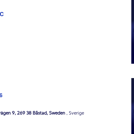
HUVUDPARTNERS
BC
NATIONELLA PARTNERS
6
svägen 9, 269 38 Båstad, Sweden
, Sverige