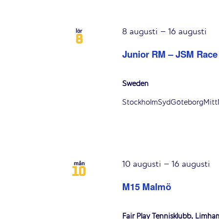
8 augusti
–
16 augusti
lör
8
Junior RM – JSM Race
Sweden
StockholmSydGöteborgMittNo
10 augusti
–
16 augusti
mån
10
M15 Malmö
Fair Play Tennisklubb, Limha