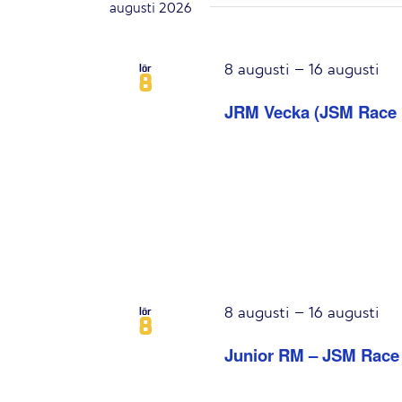
augusti 2026
orsaka
listan
med
8 augusti
–
16 augusti
lör
evenemang
8
att
JRM Vecka (JSM Race 
uppdatera
med
filtrerade
resultat.
8 augusti
–
16 augusti
lör
8
Junior RM – JSM Race