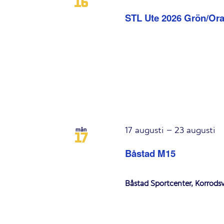
16
STL Ute 2026 Grön/Or
17 augusti
–
23 augusti
mån
17
Båstad M15
Båstad Sportcenter, Korröd