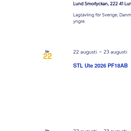
Lund Smörlyckan, 222 41 Lun
Lagtävling för Sverige, Danma
yngre.
22 augusti
–
23 augusti
lör
22
STL Ute 2026 PF18AB
lör