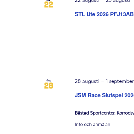
22 augusti
–
23 augusti
22
STL Ute 2026 PFJ13A
28 augusti
–
1 september
fre
28
JSM Race Slutspel 202
Båstad Sportcenter, Korröd
Info och anmälan