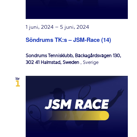
1 juni, 2024
–
5 juni, 2024
Söndrums TK:s – JSM-Race (14)
Söndrums Tennisklubb, Bäckagårdsvägen 130,
302 41 Halmstad, Sweden
, Sverige
lör
1