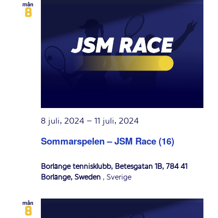
mån
8
8 juli, 2024
–
11 juli, 2024
Sommarspelen – JSM Race (16)
Borlänge tennisklubb, Betesgatan 1B, 784 41
Borlänge, Sweden
, Sverige
mån
8